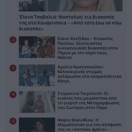
Έλενα Τσαβαλιά: Νοσταλγεί τις διακοπές
της στα Κουφονήσια – «Από τότε έχω να πάω
διακοπές»
Ελένη Χατζίδου – Ετεοκλής
2
Παύλου: Ξέγνοιαστες
οικογενειακές διακοπές στην
Πάργα με την κόρη τους,
Μελίτα
Αμαλία Κωστοπούλου:
3
Καλοκαιρινές στιγμές
χαλάρωσης στο κοσμοπολίτικο
Κάπρι
Σταματίνα Τσιμτσιλή: Οι
4
εικόνες που μοιράστηκε από
τη γιορτή της Μεταμόρφωσης
του Σωτήρος στην Πάρο
Μαρία Κορινθίου: Η
5
εξομολόγηση για την απόφασή
της να «πατήσει φρένο» –