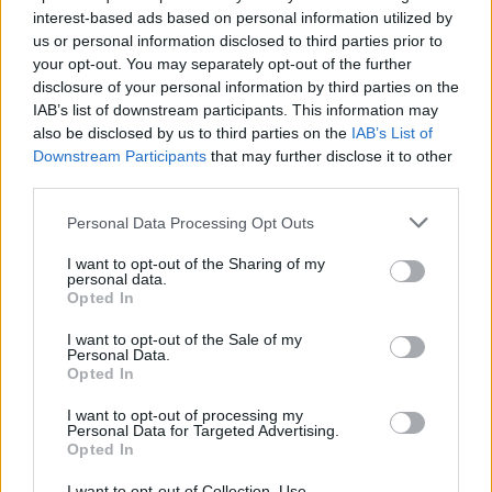
interest-based ads based on personal information utilized by
us or personal information disclosed to third parties prior to
your opt-out. You may separately opt-out of the further
Ανδρομάχη: Εντυπωσιάζει στην παραλία με το πιο
disclosure of your personal information by third parties on the
στυλάτο beach look
IAB’s list of downstream participants. This information may
also be disclosed by us to third parties on the
IAB’s List of
Downstream Participants
that may further disclose it to other
third parties.
Personal Data Processing Opt Outs
I want to opt-out of the Sharing of my
personal data.
Opted In
I want to opt-out of the Sale of my
Personal Data.
Opted In
I want to opt-out of processing my
Light: Τρυφερό καλοκαιρινό στιγμιότυπο με την
Personal Data for Targeted Advertising.
Opted In
Άννα Θεοδωρίδη και τον γιο τους
I want to opt-out of Collection, Use,