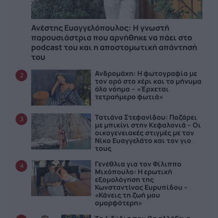
Ανέστης Ευαγγελόπουλος: Η γνωστή
παρουσιάστρια που αρνήθηκε να πάει στο
podcast του και η αποστομωτική απάντησή
του
Ανδρομάχη: Η φωτογραφία με
2
τον ορό στο χέρι και το μήνυμα
όλο νόημα – «Έρχεται
τετραήμερο φωτιά»
Τατιάνα Στεφανίδου: Ποζάρει
3
με μπικίνι στην Κεφαλονιά – Οι
οικογενειακές στιγμές με τον
Νίκο Ευαγγελάτο και τον γιο
τους
Γενέθλια για τον Φίλιππο
4
Μιχόπουλο: Η ερωτική
εξομολόγηση της
Κωνσταντίνας Ευρυπίδου –
«Κάνεις τη ζωή μου
ομορφότερη»