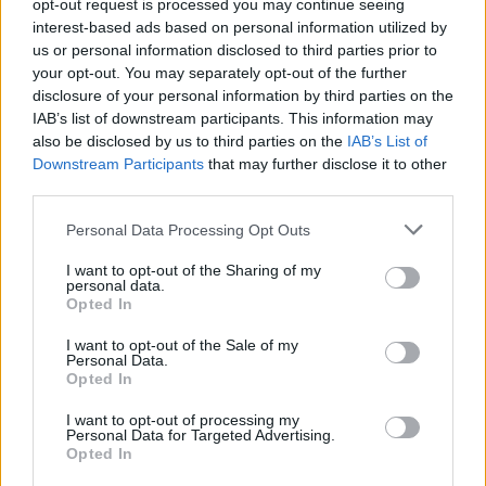
opt-out request is processed you may continue seeing
interest-based ads based on personal information utilized by
us or personal information disclosed to third parties prior to
Ανέστης Ευαγγελόπουλος: Η γνωστή
your opt-out. You may separately opt-out of the further
παρουσιάστρια που αρνήθηκε να πάει στο podcast
disclosure of your personal information by third parties on the
του και η αποστομωτική απάντησή του
IAB’s list of downstream participants. This information may
also be disclosed by us to third parties on the
IAB’s List of
Downstream Participants
that may further disclose it to other
third parties.
Personal Data Processing Opt Outs
I want to opt-out of the Sharing of my
personal data.
Opted In
I want to opt-out of the Sale of my
Personal Data.
Opted In
I want to opt-out of processing my
Ανδρομάχη: Η φωτογραφία με τον ορό στο χέρι και
Personal Data for Targeted Advertising.
το μήνυμα όλο νόημα – «Έρχεται τετραήμερο
Opted In
φωτιά»