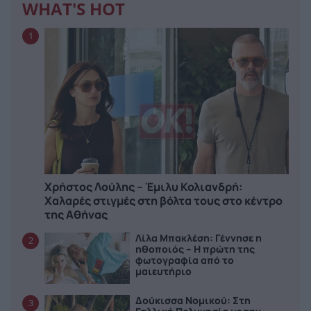
WHAT'S HOT
1
Χρήστος Λούλης – Έμιλυ Κολιανδρή:
Χαλαρές στιγμές στη βόλτα τους στο κέντρο
της Αθήνας
Λίλα Μπακλέση: Γέννησε η
2
ηθοποιός – Η πρώτη της
φωτογραφία από το
μαιευτήριο
Δούκισσα Νομικού: Στη
3