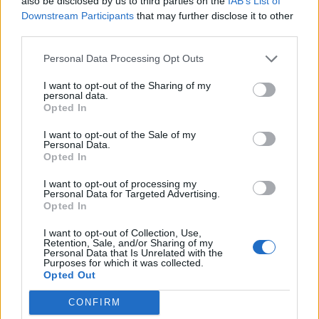
also be disclosed by us to third parties on the
IAB’s List of
Downstream Participants
that may further disclose it to other
Κατερίνα Καινούργιου: Η νέα φωτογραφία της
third parties.
Ξένιας από την επιστροφή τους στην Πάρο
Personal Data Processing Opt Outs
I want to opt-out of the Sharing of my
personal data.
Opted In
I want to opt-out of the Sale of my
Personal Data.
Opted In
I want to opt-out of processing my
Personal Data for Targeted Advertising.
Opted In
I want to opt-out of Collection, Use,
Retention, Sale, and/or Sharing of my
Personal Data that Is Unrelated with the
Μαρίνα Σταυράκη: Στα στενά της Μυκόνου με τον
Purposes for which it was collected.
σύντροφό της, Μπουλέντ Οζκάντ
Opted Out
CONFIRM