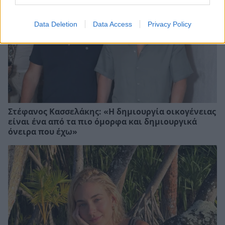
Data Deletion
Data Access
Privacy Policy
Στέφανος Κασσελάκης: «Η δηµιουργία οικογένειας
είναι ένα από τα πιο όµορφα και δηµιουργικά
όνειρα που έχω»