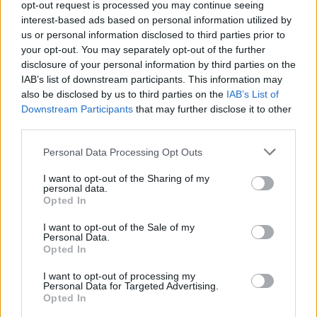
opt-out request is processed you may continue seeing
interest-based ads based on personal information utilized by
us or personal information disclosed to third parties prior to
Γιάννης Στάνκογλου: Η σπάνια φωτογραφία από
your opt-out. You may separately opt-out of the further
τα νεανικά του χρόνια με μακριά μαλλιά
disclosure of your personal information by third parties on the
IAB’s list of downstream participants. This information may
also be disclosed by us to third parties on the
IAB’s List of
Downstream Participants
that may further disclose it to other
third parties.
Personal Data Processing Opt Outs
I want to opt-out of the Sharing of my
personal data.
Opted In
I want to opt-out of the Sale of my
Personal Data.
Opted In
Συγκίνηση στο ετήσιο μνημόσυνο της Λένας
I want to opt-out of processing my
Σαμαρά – Η οικογένεια τίμησε τη μνήμη της στο Α’
Personal Data for Targeted Advertising.
Νεκροταφείο Αθηνών
Opted In