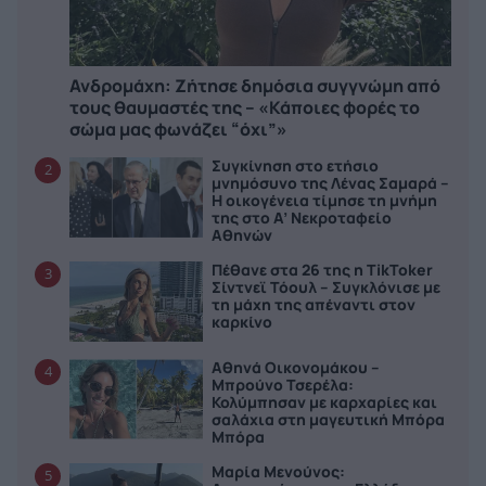
Ανδρομάχη: Ζήτησε δημόσια συγγνώμη από
τους θαυμαστές της – «Κάποιες φορές το
σώμα μας φωνάζει “όχι”»
Συγκίνηση στο ετήσιο
2
μνημόσυνο της Λένας Σαμαρά –
Η οικογένεια τίμησε τη μνήμη
της στο Α’ Νεκροταφείο
Αθηνών
Πέθανε στα 26 της η TikToker
3
Σίντνεϊ Τόουλ – Συγκλόνισε με
τη μάχη της απέναντι στον
καρκίνο
Αθηνά Οικονομάκου –
4
Μπρούνο Τσερέλα:
Κολύμπησαν με καρχαρίες και
σαλάχια στη μαγευτική Μπόρα
Μπόρα
Μαρία Μενούνος:
5