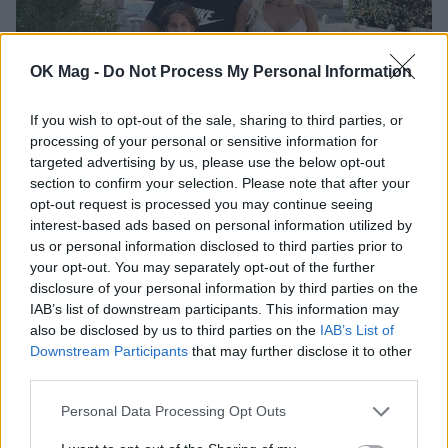
OK Mag -
Do Not Process My Personal Information
If you wish to opt-out of the sale, sharing to third parties, or
processing of your personal or sensitive information for
targeted advertising by us, please use the below opt-out
section to confirm your selection. Please note that after your
Όλγα Πηλιάκη: Ποζάρει με μαύρο μπικίνι σε
opt-out request is processed you may continue seeing
παραλία της Γαλλίας λίγο πριν φτάσει στην
interest-based ads based on personal information utilized by
Ισπανία μαζί με την οικογένειά της
us or personal information disclosed to third parties prior to
CELEBRITIES
your opt-out. You may separately opt-out of the further
disclosure of your personal information by third parties on the
IAB’s list of downstream participants. This information may
also be disclosed by us to third parties on the
IAB’s List of
Downstream Participants
that may further disclose it to other
third parties.
Personal Data Processing Opt Outs