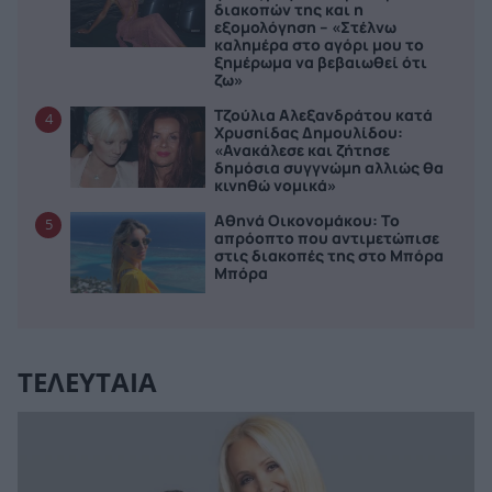
διακοπών της και η
εξομολόγηση – «Στέλνω
καλημέρα στο αγόρι μου το
ξημέρωμα να βεβαιωθεί ότι
ζω»
Τζούλια Αλεξανδράτου κατά
4
Χρυσηίδας Δημουλίδου:
«Ανακάλεσε και ζήτησε
δημόσια συγγνώμη αλλιώς θα
κινηθώ νομικά»
Αθηνά Οικονομάκου: Το
5
απρόοπτο που αντιμετώπισε
στις διακοπές της στο Μπόρα
Μπόρα
ΤΕΛΕΥΤΑΙΑ