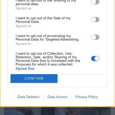
I want to opt-out of the Sharing of my
personal data.
Opted In
I want to opt-out of the Sale of my
Personal Data.
Opted In
Στέλιος Χανταμπάκης – Όλγα Πηλιάκη: Πριν
I want to opt-out of processing my
φτάσουν στην Ισπανία επισκέφθηκαν το
Personal Data for Targeted Advertising.
Βελιγράδι και τώρα τη Βουδαπέστη
Opted In
CELEBRITIES
I want to opt-out of Collection, Use,
Retention, Sale, and/or Sharing of my
Personal Data that Is Unrelated with the
Purposes for which it was collected.
Opted Out
CONFIRM
Data Deletion
Data Access
Privacy Policy