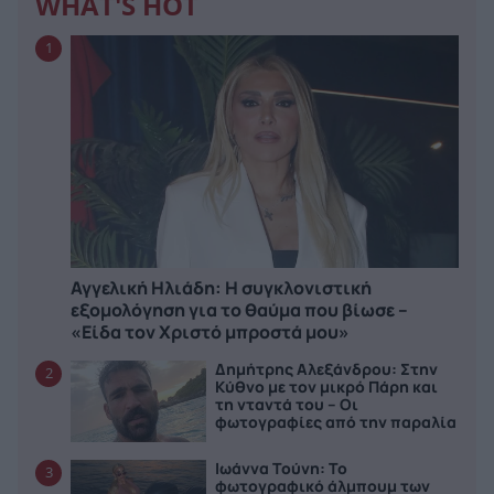
WHAT'S HOT
1
Αγγελική Ηλιάδη: Η συγκλονιστική
εξομολόγηση για το θαύμα που βίωσε –
«Είδα τον Χριστό μπροστά μου»
Δημήτρης Αλεξάνδρου: Στην
2
Κύθνο με τον μικρό Πάρη και
τη νταντά του – Οι
φωτογραφίες από την παραλία
Ιωάννα Τούνη: Το
3
φωτογραφικό άλμπουμ των