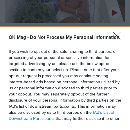
Σταματίνα Τσιμτσιλή: Οι εικόνες που μοιράστηκε
από τη γιορτή της Μεταμόρφωσης του Σωτήρος
OK Mag -
Do Not Process My Personal Information
στην Πάρο
If you wish to opt-out of the sale, sharing to third parties, or
processing of your personal or sensitive information for
targeted advertising by us, please use the below opt-out
section to confirm your selection. Please note that after your
opt-out request is processed you may continue seeing
interest-based ads based on personal information utilized by
us or personal information disclosed to third parties prior to
your opt-out. You may separately opt-out of the further
disclosure of your personal information by third parties on the
IAB’s list of downstream participants. This information may
also be disclosed by us to third parties on the
IAB’s List of
Downstream Participants
that may further disclose it to other
third parties.
Μαρίνα Βερνίκου: Οι μαγευτικές εικόνες από τις