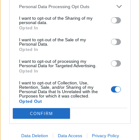
διακοπές της στην Τήνο
Personal Data Processing Opt Outs
I want to opt-out of the Sharing of my
personal data.
Opted In
I want to opt-out of the Sale of my
Personal Data.
Opted In
I want to opt-out of processing my
Personal Data for Targeted Advertising.
Opted In
I want to opt-out of Collection, Use,
Retention, Sale, and/or Sharing of my
Personal Data that Is Unrelated with the
Μάρα Ζαχαρέα: Καλοκαιρινές στιγμές χαλάρωσης
Purposes for which it was collected.
μαζί με τον Θεόδωρο Ρουσόπουλο στην Πάρο
Opted Out
CONFIRM
Data Deletion
Data Access
Privacy Policy