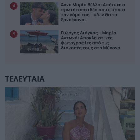
Άννα Μαρία Βέλλη: Απέτυχε η
4
πρωτότυπη ιδέα που είχε για
τον γάμο της – «Δεν θα το
ξαναέκανα»
Γιώργος Λιάγκας – Μαρία
5
Αντωνά: Αποκλειστικές
φωτογραφίες από τις
διακοπές τους στη Μύκονο
ΤΕΛΕΥΤΑΙΑ