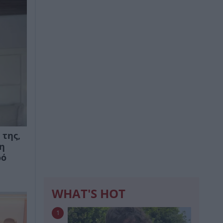
 της,
η
ρό
WHAT'S HOT
1