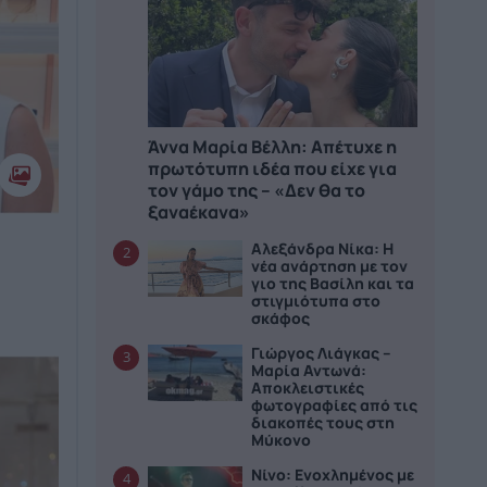
Άννα Μαρία Βέλλη: Απέτυχε η
πρωτότυπη ιδέα που είχε για
τον γάμο της – «Δεν θα το
ξαναέκανα»
Αλεξάνδρα Νίκα: Η
2
νέα ανάρτηση με τον
γιο της Βασίλη και τα
στιγμιότυπα στο
σκάφος
Γιώργος Λιάγκας –
3
Μαρία Αντωνά:
Αποκλειστικές
φωτογραφίες από τις
διακοπές τους στη
Μύκονο
Νίνο: Ενοχλημένος με
4