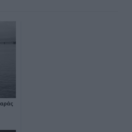
χαράς