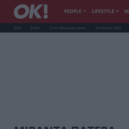
PEOPLE
LIFESTYLE
Μ
J2US
Ζώδια
Ο πιο αδύναμος κρίκος
Eurovision 2026