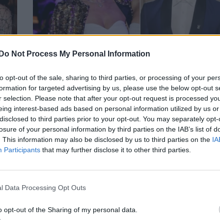
Do Not Process My Personal Information
ό
Μιράντα Πατέρα – Γιώργος Μανίκας: Χέρι
to opt-out of the sale, sharing to third parties, or processing of your per
formation for targeted advertising by us, please use the below opt-out s
σε γνωστό εμπορικό κέντρο
r selection. Please note that after your opt-out request is processed y
PEOPLE
eing interest-based ads based on personal information utilized by us or
disclosed to third parties prior to your opt-out. You may separately opt-
losure of your personal information by third parties on the IAB’s list of
. This information may also be disclosed by us to third parties on the
IA
Participants
that may further disclose it to other third parties.
l Data Processing Opt Outs
o opt-out of the Sharing of my personal data.