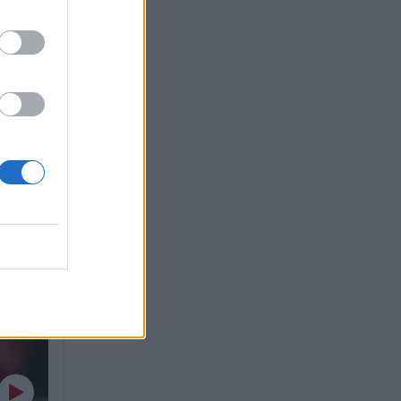
εθερά
 να