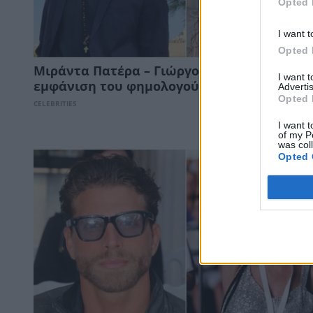
Opted 
I want t
Opted 
Μιράντα Πατέρα – Γιώργος Μανίκας: Η κοι
I want 
εμφάνιση του φημολογούμενου ζευγαριού
Advertis
Opted 
CELEBRITIES
I want t
of my P
was col
Opted 