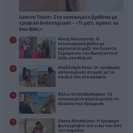
Ιωάννα Τούνη: Στο νοσοκομείο βρέθηκε με
τροφική δηλητηρίαση – «Τι μάτι πρέπει να
έχω φάει»
Νίκος Μουτσινάς: Η
2
εντυπωσιακή βόλτα με
αερόστατο μαζί την Ευγενία
Σαμαρά και τον Κωνσταντίνο
Δέδε στο Μεξικό
Αλεξάνδρα Νίκα: Οι τρυφερές
3
καλοκαιρινές στιγμές με τα
παιδιά της στο σκάφος
Βάλια Χατζηθεοδώρου: Το
4
καλοκαιρινό άλμπουμ από τη
Μύκονο που ξεχώρισε
Σάκης Κατσούλης: Η τρυφερή
5
φωτογραφία του γιου του από
την παραλία