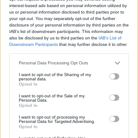
interest-based ads based on personal information utilized by
Δημήτρης Παπαμιχαήλ: Το συγκινητικό αφιέρωμα
us or personal information disclosed to third parties prior to
της Finos Film 22 χρόνια μετά τον θάνατό του
your opt-out. You may separately opt-out of the further
disclosure of your personal information by third parties on the
IAB’s list of downstream participants. This information may
also be disclosed by us to third parties on the
IAB’s List of
Downstream Participants
that may further disclose it to other
third parties.
Personal Data Processing Opt Outs
I want to opt-out of the Sharing of my
personal data.
Opted In
I want to opt-out of the Sale of my
Personal Data.
Opted In
Ιωάννα Τούνη: Στο νοσοκομείο βρέθηκε με
τροφική δηλητηρίαση – «Τι μάτι πρέπει να έχω
I want to opt-out of processing my
φάει»
Personal Data for Targeted Advertising.
Opted In