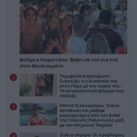
Βαλέρια Χοψονίδου: Bάφτισε τον γιο της
στην Βουλιαγμένη
Γαρυφαλλιά Καληφώνη:
2
Συνεχίζει τις διακοπές της
στην Πάρο με την παρέα της –
Το αποκαλυπτικό φόρεμα που
επέλεξε
Αθηνά Οικονομάκου: Έκανε
3
κατάδυση και μάζεψε
μαργαριτάρια από τον βυθό
της Γαλλικής Πολυνησίας μαζί
με τον Μπρούνο Τσερέλα
Ζώδια σήμερα: Οι προβλέψεις
4