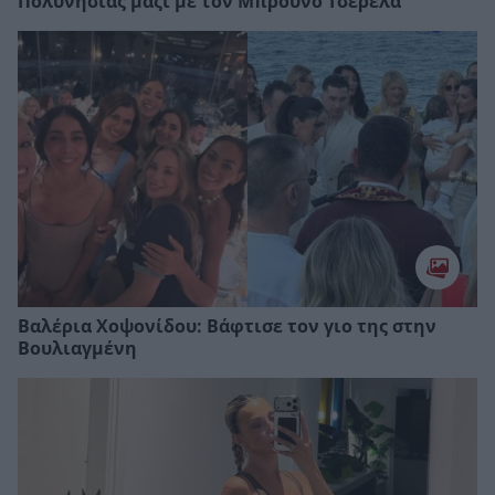
Πολυνησίας μαζί με τον Μπρούνο Τσερέλα
Βαλέρια Χοψονίδου: Bάφτισε τον γιο της στην
Βουλιαγμένη