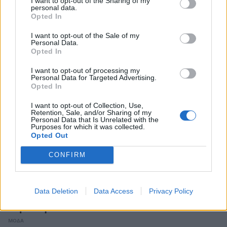
I want to opt-out of the Sharing of my
Μιχάλης Ζαμπίδης: Τα πρώτα λόγια μετά τον
personal data.
γάμο του με τη Μαρία Καρολίνα Ντάσιου
Opted In
CELEBRITIES
I want to opt-out of the Sale of my
Personal Data.
Opted In
I want to opt-out of processing my
Personal Data for Targeted Advertising.
Opted In
I want to opt-out of Collection, Use,
Retention, Sale, and/or Sharing of my
Personal Data that Is Unrelated with the
Purposes for which it was collected.
Opted Out
CONFIRM
Mάγδα Τσέγκου: Το ιδιαίτερο ασύμμετρο
Data Deletion
Data Access
Privacy Policy
φόρεμα που επέλεξε στον γάμο του Μιχάλη
Ζαμπίδη
ΜΟΔΑ