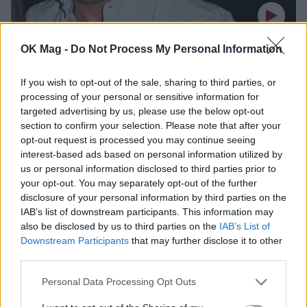
OK Mag -
Do Not Process My Personal Information
Μιχάλης Ζαμπίδης: «Στα 18,5 αγωνιζόμουν
στην άλλη άκρη του κόσμου. Πήγα στην
If you wish to opt-out of the sale, sharing to third parties, or
Αυστραλία, έπαιξα με τον Μπάρι Νέζιφ»
processing of your personal or sensitive information for
CELEBRITIES
targeted advertising by us, please use the below opt-out
section to confirm your selection. Please note that after your
opt-out request is processed you may continue seeing
interest-based ads based on personal information utilized by
us or personal information disclosed to third parties prior to
your opt-out. You may separately opt-out of the further
disclosure of your personal information by third parties on the
IAB’s list of downstream participants. This information may
also be disclosed by us to third parties on the
IAB’s List of
Downstream Participants
that may further disclose it to other
third parties.
Personal Data Processing Opt Outs