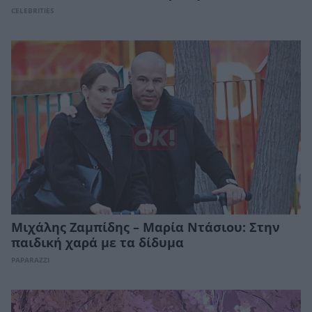
CELEBRITIES
Μιχάλης Ζαμπίδης – Μαρία Ντάσιου: Στην
παιδική χαρά με τα δίδυμα
PAPARAZZI