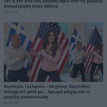
τετ α τετ στο Λας Βέγκας πριν από τη μεγάλη
αναμέτρηση στην Αθήνα
CELEBRITIES
Κίμπερλι Γκίλφοϊλ – Μιχάλης Ζαμπίδης:
Instagram post με… άρωμα μάχης και η
μεγάλη ανακοίνωση
CELEBRITIES