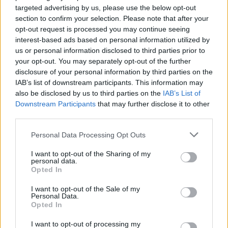
targeted advertising by us, please use the below opt-out
section to confirm your selection. Please note that after your
opt-out request is processed you may continue seeing
interest-based ads based on personal information utilized by
Η Αποστολία Ζώη ξεκαθαρίζει: «Βαρέθηκα να λένε
us or personal information disclosed to third parties prior to
πως τα άφησα όλα για έναν έρωτα»
your opt-out. You may separately opt-out of the further
disclosure of your personal information by third parties on the
IAB’s list of downstream participants. This information may
also be disclosed by us to third parties on the
IAB’s List of
Downstream Participants
that may further disclose it to other
third parties.
Personal Data Processing Opt Outs
I want to opt-out of the Sharing of my
personal data.
Opted In
I want to opt-out of the Sale of my
Personal Data.
Opted In
Ανέστης Ευαγγελόπουλος: Η γνωστή
παρουσιάστρια που αρνήθηκε να πάει στο podcast
I want to opt-out of processing my