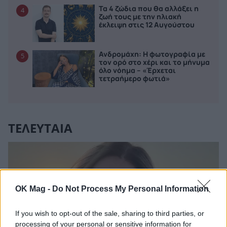
Τα 4 ζώδια που θα αλλάξει η
4
ζωή τους με την ηλιακή
έκλειψη στις 12 Αυγούστου
Ανδρομάχη: Η φωτογραφία με
5
τον ορό στο χέρι και το μήνυμα
όλο νόημα – «Έρχεται
τετραήμερο φωτιά»
ΤΕΛΕΥΤΑΙΑ
OK Mag -
Do Not Process My Personal Information
If you wish to opt-out of the sale, sharing to third parties, or
processing of your personal or sensitive information for