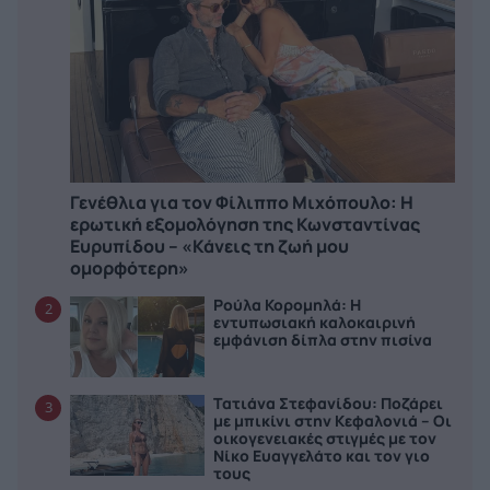
Γενέθλια για τον Φίλιππο Μιχόπουλο: Η
ερωτική εξομολόγηση της Κωνσταντίνας
Ευρυπίδου – «Κάνεις τη ζωή μου
ομορφότερη»
Ρούλα Κορομηλά: Η
2
εντυπωσιακή καλοκαιρινή
εμφάνιση δίπλα στην πισίνα
Τατιάνα Στεφανίδου: Ποζάρει
3
με μπικίνι στην Κεφαλονιά – Οι
οικογενειακές στιγμές με τον
Νίκο Ευαγγελάτο και τον γιο
τους