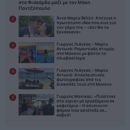
στο Φισκάρδο μαζί με τον Μάκη
Παντζόπουλο
Άννα Μαρία Βέλλη: Απέτυχε η
2
πρωτότυπη ιδέα που είχε για
τον γάμο της – «Δεν θα το
ξαναέκανα»
Γιώργος Λιάγκας – Μαρία
3
Αντωνά: Ρομαντικές στιγμές
στη Μύκονο με φόντο το
ηλιοβασίλεμα
Γιώργος Λιάγκας – Μαρία
4
Αντωνά: Αποκλειστικές
φωτογραφίες από τις
διακοπές τους στη Μύκονο
Γιώργος Μανίκας: «Πιάστηκε
5
στα χέρια» με εργαζόμενο σε
καφετέρια – Η απίστευτη
φάρσα που κατέληξε σε…
καβγά!