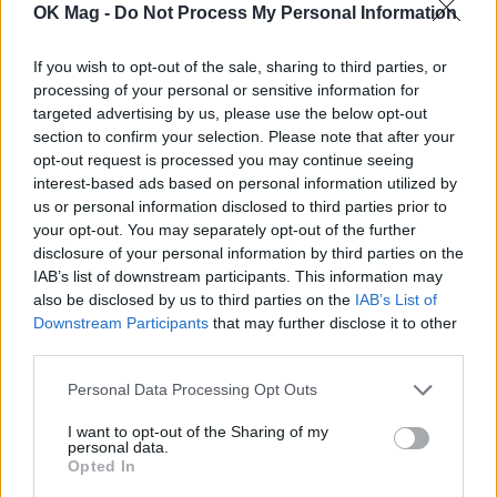
OK Mag -
Do Not Process My Personal Information
If you wish to opt-out of the sale, sharing to third parties, or
Ελένη Μενεγάκη: Χαλαρή έξοδος για φαγητό στο
processing of your personal or sensitive information for
Φισκάρδο μαζί με τον Μάκη Παντζόπουλο
targeted advertising by us, please use the below opt-out
section to confirm your selection. Please note that after your
opt-out request is processed you may continue seeing
interest-based ads based on personal information utilized by
us or personal information disclosed to third parties prior to
your opt-out. You may separately opt-out of the further
disclosure of your personal information by third parties on the
IAB’s list of downstream participants. This information may
also be disclosed by us to third parties on the
IAB’s List of
Downstream Participants
that may further disclose it to other
third parties.
Personal Data Processing Opt Outs
Γιώργος Λιάγκας – Μαρία Αντωνά: Ρομαντικές
I want to opt-out of the Sharing of my
στιγμές στη Μύκονο με φόντο το ηλιοβασίλεμα
personal data.
Opted In