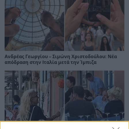
Ανδρέας Γεωργίου – Σιμώνη Χριστοδούλου: Νέα
απόδραση στην Ιταλία μετά την Ίμπιζα