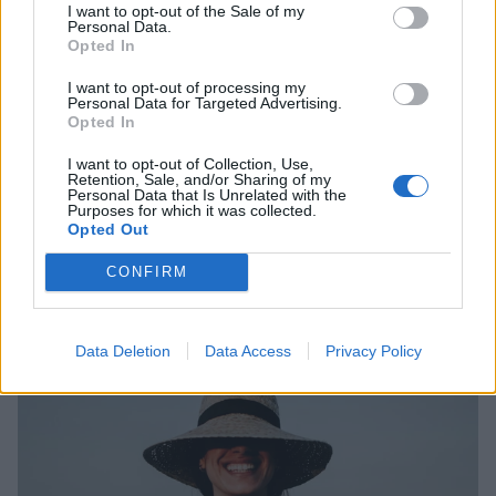
I want to opt-out of the Sale of my
Personal Data.
Opted In
I want to opt-out of processing my
Personal Data for Targeted Advertising.
Opted In
I want to opt-out of Collection, Use,
Retention, Sale, and/or Sharing of my
Personal Data that Is Unrelated with the
Purposes for which it was collected.
Opted Out
Λάμπρος Κωνσταντάρας: Τα πρώτα γενέθλια χωρίς
CONFIRM
τον πατέρα του και η συγκινητική ανάρτηση –
«Μου χρωστάς μια επίσκεψη. Εις το επανιδείν»
Data Deletion
Data Access
Privacy Policy