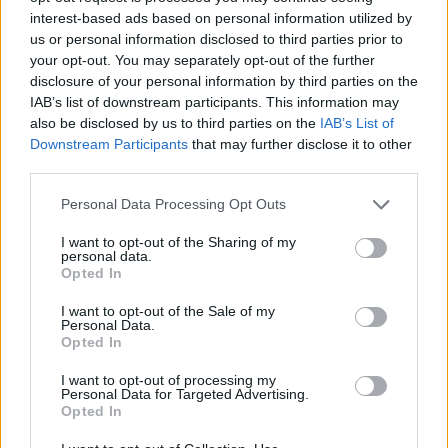
interest-based ads based on personal information utilized by
Ανδρομάχη: Οι τρυφερές αγκαλιές με τον γιο της
us or personal information disclosed to third parties prior to
και τα συγκινητικά λόγια της – «Είσαι κάθε
your opt-out. You may separately opt-out of the further
ηλιοβασίλεμα και κάθε ανατολή»
disclosure of your personal information by third parties on the
IAB’s list of downstream participants. This information may
also be disclosed by us to third parties on the
IAB’s List of
Downstream Participants
that may further disclose it to other
third parties.
Personal Data Processing Opt Outs
I want to opt-out of the Sharing of my
personal data.
Opted In
I want to opt-out of the Sale of my
Personal Data.
Opted In
Λίλα Μπακλέση: Γέννησε η ηθοποιός – Η πρώτη
I want to opt-out of processing my
της φωτογραφία από το μαιευτήριο
Personal Data for Targeted Advertising.
Opted In