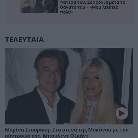
πατέρα του, 22 χρόνια μετά το
θάνατό του – «Μου λείπεις
πολύ»
ΤΕΛΕΥΤΑΙΑ
Μαρίνα Σταυράκη: Στα στενά της Μυκόνου με τον
σύντροφό της, Μπουλέντ Οζκάντ