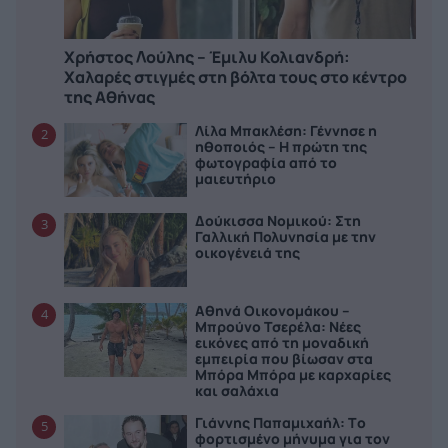
Χρήστος Λούλης – Έμιλυ Κολιανδρή:
Χαλαρές στιγμές στη βόλτα τους στο κέντρο
της Αθήνας
Λίλα Μπακλέση: Γέννησε η
2
ηθοποιός – Η πρώτη της
φωτογραφία από το
μαιευτήριο
Δούκισσα Νομικού: Στη
3
Γαλλική Πολυνησία με την
οικογένειά της
Αθηνά Οικονομάκου –
4
Μπρούνο Τσερέλα: Νέες
εικόνες από τη μοναδική
εμπειρία που βίωσαν στα
Μπόρα Μπόρα με καρχαρίες
και σαλάχια
Γιάννης Παπαμιχαήλ: Το
5
φορτισμένο μήνυμα για τον