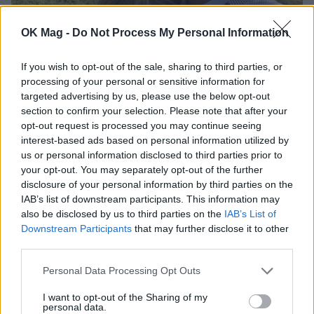
OK Mag -
Do Not Process My Personal Information
Στέφανος Τσιτσιπάς: Αγκαλιά με την Κρίστεν Τομς
If you wish to opt-out of the sale, sharing to third parties, or
στις Ελβετικές Άλπεις
processing of your personal or sensitive information for
targeted advertising by us, please use the below opt-out
section to confirm your selection. Please note that after your
opt-out request is processed you may continue seeing
interest-based ads based on personal information utilized by
us or personal information disclosed to third parties prior to
your opt-out. You may separately opt-out of the further
disclosure of your personal information by third parties on the
IAB’s list of downstream participants. This information may
also be disclosed by us to third parties on the
IAB’s List of
Downstream Participants
that may further disclose it to other
third parties.
Personal Data Processing Opt Outs
Αθηνά Οικονομάκου – Μπρούνο Τσερέλα: Νέες
εικόνες από τη μοναδική εμπειρία που βίωσαν
I want to opt-out of the Sharing of my
personal data.
στα Μπόρα Μπόρα με καρχαρίες και σαλάχια