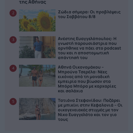
της Αθήνας
Ζώδια σήμερα: Οι προβλέψεις
2
του Σαββάτου 8/8
Ανέστης Ευαγγελόπουλος: Η
3
γνωστή παρουσιάστρια που
αρνήθηκε να πάει στο podcast
του και η αποστομωτική
απάντησή του
Αθηνά Οικονομάκου –
4
Μπρούνο Τσερέλα: Νέες
εικόνες από τη μοναδική
εμπειρία που βίωσαν στα
Μπόρα Μπόρα με καρχαρίες
και σαλάχια
Τατιάνα Στεφανίδου: Ποζάρει
5
με μπικίνι στην Κεφαλονιά – Οι
οικογενειακές στιγμές με τον
Νίκο Ευαγγελάτο και τον γιο
τους