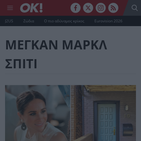
J2US
Ζώδια
Ο πιο αδύναμος κρίκος
Eurovision 2026
ΜΕΓΚΑΝ ΜΑΡΚΛ
ΣΠΙΤΙ