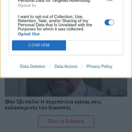
Personal Data for Targeted Advertising.
Ιωάννα Τούνη: Στο νοσοκομείο βρέθηκε με
Opted In
τροφική δηλητηρίαση – «Τι μάτι πρέπει να έχω
φάει»
I want to opt-out of Collection, Use,
Retention, Sale, and/or Sharing of my
Personal Data that Is Unrelated with the
Purposes for which it was collected.
Opted Out
CONFIRM
Data Deletion
Data Access
Privacy Policy
Ιβάν Σβιτάιλο: Η περιπέτεια υγείας στις
καλοκαιρινές του διακοπές
Όλες οι Ειδήσεις