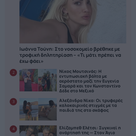
Ιωάννα Τούνη: Στο νοσοκομείο βρέθηκε με
τροφική δηλητηρίαση – «Τι μάτι πρέπει να
έχω φάει»
Νίκος Μουτσινάς: Η
2
εντυπωσιακή βόλτα με
αερόστατο μαζί την Ευγενία
Σαμαρά και τον Κωνσταντίνο
Δέδε στο Μεξικό
Αλεξάνδρα Νίκα: Οι τρυφερές
3
καλοκαιρινές στιγμές με τα
παιδιά της στο σκάφος
Ελίζαμπεθ Ελέτσι: Συγκινεί η
4
ανάρτησή της — Στον Άγιο