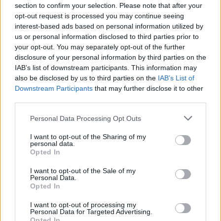
section to confirm your selection. Please note that after your
opt-out request is processed you may continue seeing
interest-based ads based on personal information utilized by
us or personal information disclosed to third parties prior to
your opt-out. You may separately opt-out of the further
disclosure of your personal information by third parties on the
Αγγελική Ηλιάδη: Η συγκλονιστική εξομολόγηση
IAB’s list of downstream participants. This information may
για το θαύμα που βίωσε – «Είδα τον Χριστό
also be disclosed by us to third parties on the
IAB’s List of
μπροστά μου»
Downstream Participants
that may further disclose it to other
third parties.
Personal Data Processing Opt Outs
I want to opt-out of the Sharing of my
personal data.
Opted In
I want to opt-out of the Sale of my
Personal Data.
Opted In
I want to opt-out of processing my
Personal Data for Targeted Advertising.
Opted In