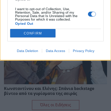
Αθηνά Οικονομάκου: Το απρόοπτο που
I want to opt-out of Collection, Use,
αντιμετώπισε στις διακοπές της στο Μπόρα
Retention, Sale, and/or Sharing of my
Μπόρα
Personal Data that Is Unrelated with the
Purposes for which it was collected.
Opted Out
CONFIRM
Data Deletion
Data Access
Privacy Policy
Κωνσταντίνου και Ελένης: Σπάνια backstage
βίντεο από τα γυρίσματα της σειράς
Όλες οι Ειδήσεις