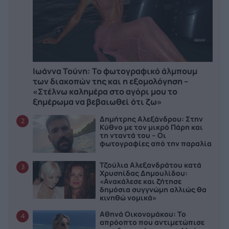
Ιωάννα Τούνη: Το φωτογραφικό άλμπουμ
των διακοπών της και η εξομολόγηση –
«Στέλνω καλημέρα στο αγόρι μου το
ξημέρωμα να βεβαιωθεί ότι ζω»
Δημήτρης Αλεξάνδρου: Στην
2
Κύθνο με τον μικρό Πάρη και
τη νταντά του – Οι
φωτογραφίες από την παραλία
Τζούλια Αλεξανδράτου κατά
3
Χρυσηίδας Δημουλίδου:
«Ανακάλεσε και ζήτησε
δημόσια συγγνώμη αλλιώς θα
κινηθώ νομικά»
Αθηνά Οικονομάκου: Το
4
απρόοπτο που αντιμετώπισε