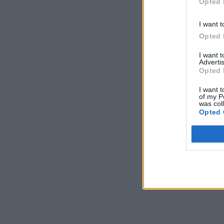
Opted 
I want t
Opted 
I want 
Advertis
Opted 
I want t
of my P
was col
Opted 