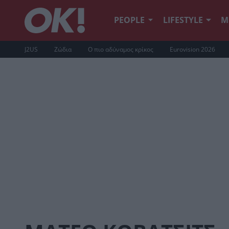
PEOPLE
LIFESTYLE
Μ
J2US
Ζώδια
Ο πιο αδύναμος κρίκος
Eurovision 2026