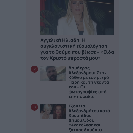
Αγγελική Ηλιάδη: Η
συγκλονιστική εξομολόγηση
για το θαύμα που βίωσε – «Είδα
τον Χριστό μπροστά μου»
Δημήτρης
2
Αλεξάνδρου: Στην
Κύθνο με τον μικρό
Πάρη και τη νταντά
του – Οι
φωτογραφίες από
την παραλία
Τζούλια
3
Αλεξανδράτου κατά
Χρυσηίδας
Δημουλίδου:
«Ανακάλεσε και
ζήτησε δημόσια