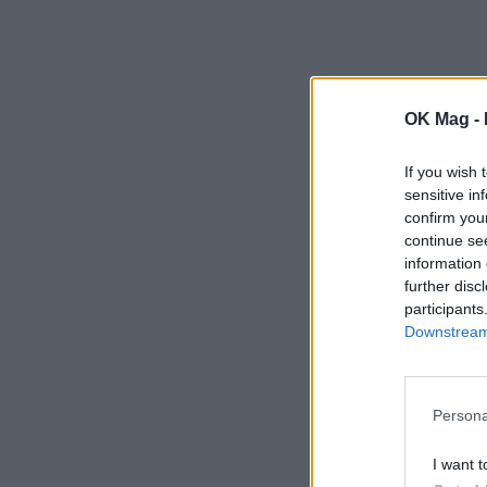
OK Mag -
If you wish 
sensitive in
confirm you
continue se
information 
further disc
participants
Downstream 
Persona
I want t