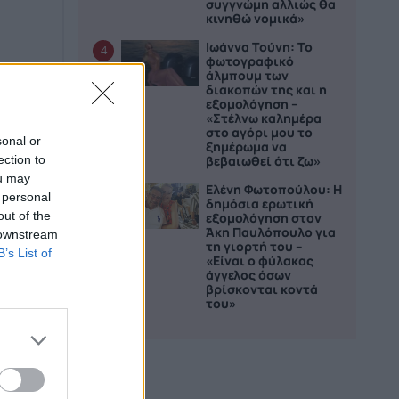
συγγνώμη αλλιώς θα
κινηθώ νομικά»
Ιωάννα Τούνη: Το
4
φωτογραφικό
άλμπουμ των
διακοπών της και η
εξομολόγηση –
«Στέλνω καλημέρα
στο αγόρι μου το
sonal or
ξημέρωμα να
ection to
βεβαιωθεί ότι ζω»
ou may
Ελένη Φωτοπούλου: Η
5
 personal
δημόσια ερωτική
out of the
εξομολόγηση στον
Άκη Παυλόπουλο για
 downstream
τη γιορτή του –
B’s List of
«Είναι ο φύλακας
άγγελος όσων
βρίσκονται κοντά
του»