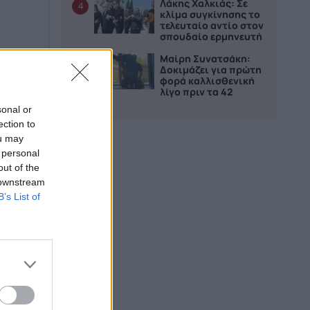
Λάκης Χαλκιάς: Σε
4
κλίμα συγκίνησης το
τελευταίο αντίο στον
σπουδαίο ερμηνευτή
Μαίρη Συνατσάκη:
5
Δοκιμάζει για πρώτη
φορά καλλισθενική
λίγο πριν τα 42
sonal or
ection to
ou may
 personal
out of the
 downstream
B’s List of