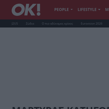
PEOPLE
LIFESTYLE
Μ
J2US
Ζώδια
Ο πιο αδύναμος κρίκος
Eurovision 2026