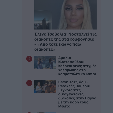
Έλενα Τσαβαλιά: Νοσταλγεί τις
διακοπές της στα Κουφονήσια
– «Από τότε έχω να πάω
διακοπές»
Αμαλία
2
Κωστοπούλου:
Καλοκαιρινές στιγμές
χαλάρωσης στο
κοσμοπολίτικο Κάπρι
Ελένη Χατζίδου –
3
Ετεοκλής Παύλου:
Ξέγνοιαστες
οικογενειακές
διακοπές στην Πάργα
με την κόρη τους,
Μελίτα