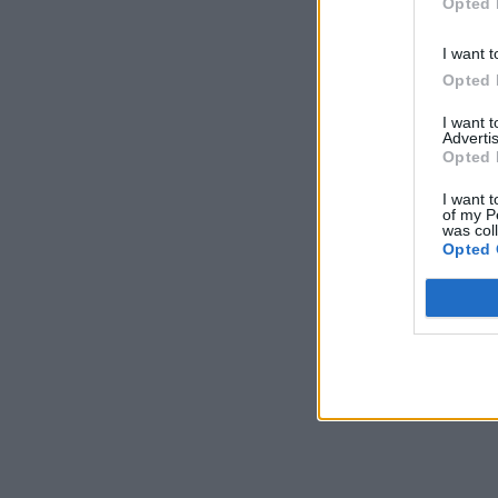
Opted 
I want t
Opted 
I want 
Advertis
Opted 
I want t
of my P
was col
Opted 