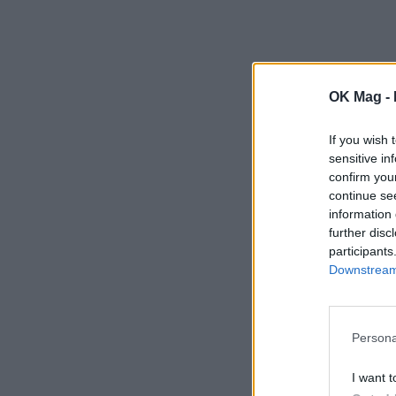
OK Mag -
If you wish 
sensitive in
confirm you
continue se
information 
further disc
participants
Downstream 
Persona
I want t