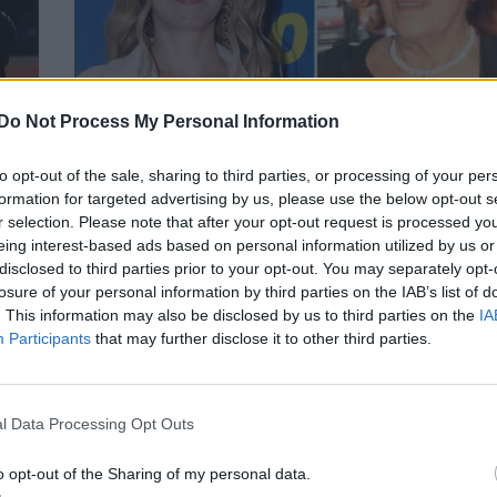
Do Not Process My Personal Information
ο
Το «αντίο» της Μαρούσκας Παναγιωτοπ
to opt-out of the sale, sharing to third parties, or processing of your per
formation for targeted advertising by us, please use the below opt-out s
στη Σούλη Σαμπάχ
r selection. Please note that after your opt-out request is processed y
τον
CELEBRITIES
eing interest-based ads based on personal information utilized by us or
disclosed to third parties prior to your opt-out. You may separately opt-
losure of your personal information by third parties on the IAB’s list of
. This information may also be disclosed by us to third parties on the
IA
Participants
that may further disclose it to other third parties.
l Data Processing Opt Outs
o opt-out of the Sharing of my personal data.