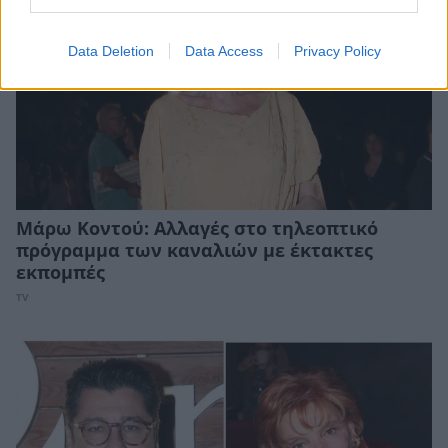
Data Deletion
Data Access
Privacy Policy
Μάρω Κοντού: Αλλαγές στο τηλεοπτικό
πρόγραμμα των καναλιών με έκτακτες
εκπομπές
TV