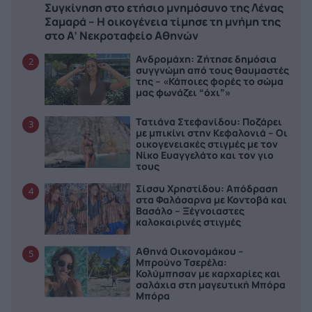
Συγκίνηση στο ετήσιο μνημόσυνο της Λένας
Σαμαρά – Η οικογένεια τίμησε τη μνήμη της
στο Α’ Νεκροταφείο Αθηνών
Ανδρομάχη: Ζήτησε δημόσια
2
συγγνώμη από τους θαυμαστές
της – «Κάποιες φορές το σώμα
μας φωνάζει “όχι”»
Τατιάνα Στεφανίδου: Ποζάρει
3
με μπικίνι στην Κεφαλονιά – Οι
οικογενειακές στιγμές με τον
Νίκο Ευαγγελάτο και τον γιο
τους
Σίσσυ Χρηστίδου: Απόδραση
4
στα Φαλάσαρνα με Κοντοβά και
Βασάλο – Ξέγνοιαστες
καλοκαιρινές στιγμές
Αθηνά Οικονομάκου –
5
Μπρούνο Τσερέλα:
Κολύμπησαν με καρχαρίες και
σαλάχια στη μαγευτική Μπόρα
Μπόρα