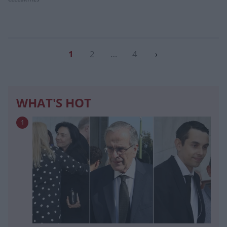
1
2
…
4
›
WHAT'S HOT
1