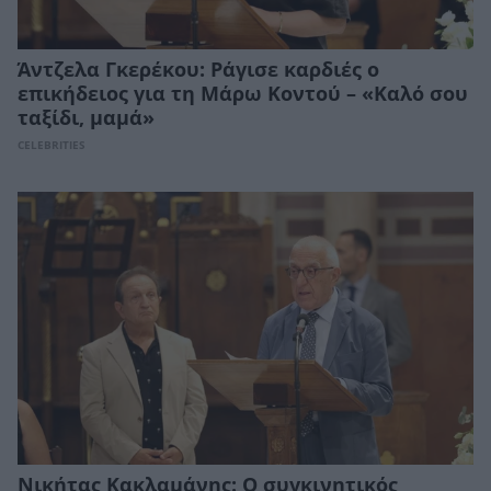
Άντζελα Γκερέκου: Ράγισε καρδιές ο
επικήδειος για τη Μάρω Κοντού – «Καλό σου
ταξίδι, μαμά»
CELEBRITIES
Νικήτας Κακλαμάνης: Ο συγκινητικός