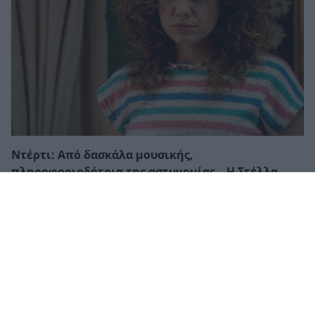
Ντέρτι: Από δασκάλα μουσικής,
πληροφοριοδότρια της αστυνομίας – Η Στέλλα
παγιδεύεται σε έναν εφιάλτη