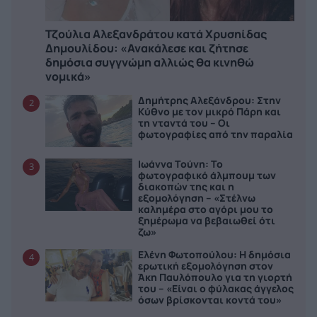
Τζούλια Αλεξανδράτου κατά Χρυσηίδας
Δημουλίδου: «Ανακάλεσε και ζήτησε
δημόσια συγγνώμη αλλιώς θα κινηθώ
νομικά»
Δημήτρης Αλεξάνδρου: Στην
2
Κύθνο με τον μικρό Πάρη και
τη νταντά του – Οι
φωτογραφίες από την παραλία
Ιωάννα Τούνη: Το
3
φωτογραφικό άλμπουμ των
διακοπών της και η
εξομολόγηση – «Στέλνω
καλημέρα στο αγόρι μου το
ξημέρωμα να βεβαιωθεί ότι
ζω»
Ελένη Φωτοπούλου: Η δημόσια
4
ερωτική εξομολόγηση στον
Άκη Παυλόπουλο για τη γιορτή
του – «Είναι ο φύλακας άγγελος
όσων βρίσκονται κοντά του»