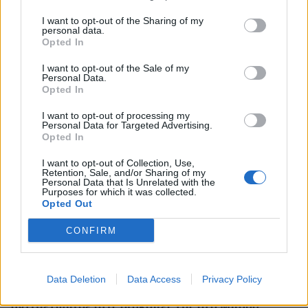
I want to opt-out of the Sharing of my
personal data.
Opted In
Αγγελική Ηλιάδη: Η συγκλονιστική εξομολόγηση
I want to opt-out of the Sale of my
για το θαύμα που βίωσε – «Είδα τον Χριστό
Personal Data.
Opted In
μπροστά μου»
I want to opt-out of processing my
Personal Data for Targeted Advertising.
Opted In
I want to opt-out of Collection, Use,
Retention, Sale, and/or Sharing of my
Personal Data that Is Unrelated with the
Purposes for which it was collected.
Opted Out
CONFIRM
Data Deletion
Data Access
Privacy Policy
Αθηνά Οικονομάκου: Το απρόοπτο που
αντιμετώπισε στις διακοπές της στο Μπόρα