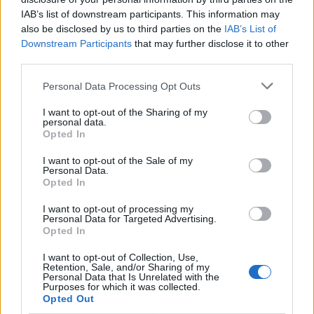
τον 2 μηνών γιο τους
IAB’s list of downstream participants. This information may
also be disclosed by us to third parties on the
IAB’s List of
Downstream Participants
that may further disclose it to other
third parties.
Personal Data Processing Opt Outs
I want to opt-out of the Sharing of my
personal data.
Opted In
I want to opt-out of the Sale of my
Personal Data.
Opted In
I want to opt-out of processing my
Βαρύ πένθος για τον Λιονέλ Μέσι – Πέθανε ο
Personal Data for Targeted Advertising.
πατέρας του, Χόρχε
Opted In
I want to opt-out of Collection, Use,
Retention, Sale, and/or Sharing of my
Personal Data that Is Unrelated with the
Purposes for which it was collected.
Opted Out