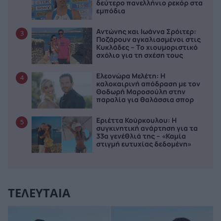
δεύτερο πανελλήνιο ρεκόρ στα
εμπόδια
Αντώνης και Ιωάννα Σρόιτερ:
3
Ποζάρουν αγκαλιασμένοι στις
Κυκλάδες – Το χιουμοριστικό
σχόλιο για τη σχέση τους
Ελεονώρα Μελέτη: Η
4
καλοκαιρινή απόδραση με τον
Θοδωρή Μαροσούλη στην
παραλία για θαλάσσια σπορ
Εριέττα Κούρκουλου: Η
5
συγκινητική ανάρτηση για τα
33α γενέθλιά της – «Καμία
στιγμή ευτυχίας δεδομένη»
ΤΕΛΕΥΤΑΙΑ