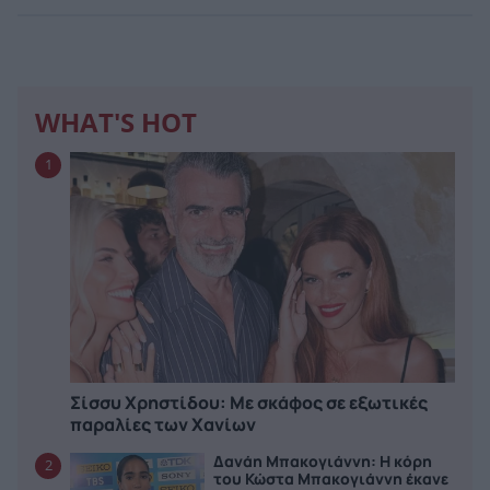
WHAT'S HOT
1
Σίσσυ Χρηστίδου: Με σκάφος σε εξωτικές
παραλίες των Χανίων
Δανάη Μπακογιάννη: Η κόρη
2
του Κώστα Μπακογιάννη έκανε