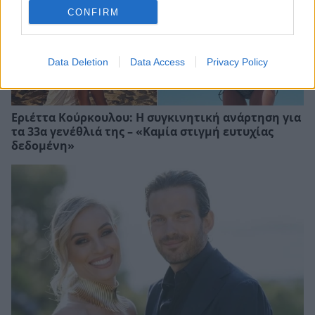
CONFIRM
Data Deletion
Data Access
Privacy Policy
Εριέττα Κούρκουλου: Η συγκινητική ανάρτηση για
τα 33α γενέθλιά της – «Καμία στιγμή ευτυχίας
δεδομένη»