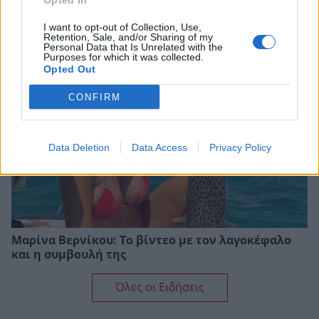
Opted In
Ανδρομάχη: Η φωτογραφία με τον ορό στο χέρι και
το μήνυμα όλο νόημα – «Έρχεται τετραήμερο
I want to opt-out of Collection, Use,
φωτιά»
Retention, Sale, and/or Sharing of my
Personal Data that Is Unrelated with the
Purposes for which it was collected.
Opted Out
CONFIRM
Data Deletion
Data Access
Privacy Policy
Μαρίνα Βερνίκου: Το βίντεο με τον λαγοκέφαλο
και η συμβουλή της
Όλες οι Ειδήσεις