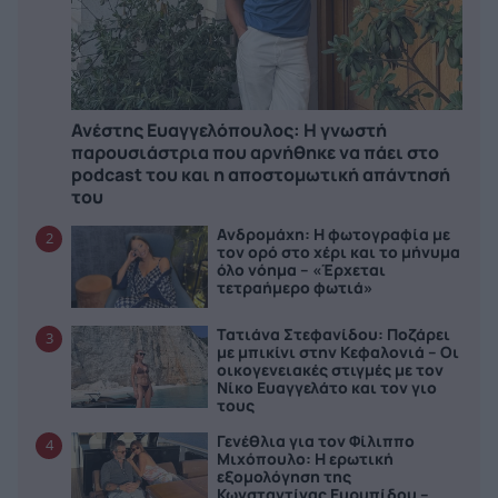
Ανέστης Ευαγγελόπουλος: Η γνωστή
παρουσιάστρια που αρνήθηκε να πάει στο
podcast του και η αποστομωτική απάντησή
του
Ανδρομάχη: Η φωτογραφία με
2
τον ορό στο χέρι και το μήνυμα
όλο νόημα – «Έρχεται
τετραήμερο φωτιά»
Τατιάνα Στεφανίδου: Ποζάρει
3
με μπικίνι στην Κεφαλονιά – Οι
οικογενειακές στιγμές με τον
Νίκο Ευαγγελάτο και τον γιο
τους
Γενέθλια για τον Φίλιππο
4
Μιχόπουλο: Η ερωτική
εξομολόγηση της
Κωνσταντίνας Ευρυπίδου –