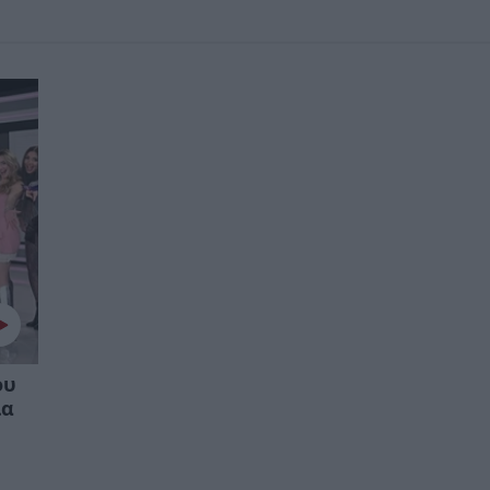
ου
ια