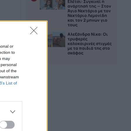
Ελέτσι: Συγκινεί η
ανάρτησή της — Στον
Άγιο Νεκτάριο με τον
Νεκτάριο Λεμονίδη
και τον 2 μηνών γιο
τους
Αλεξάνδρα Νίκα: Οι
5
τρυφερές
καλοκαιρινές στιγμές
sonal or
με τα παιδιά της στο
ection to
σκάφος
ou may
 personal
out of the
 downstream
B’s List of