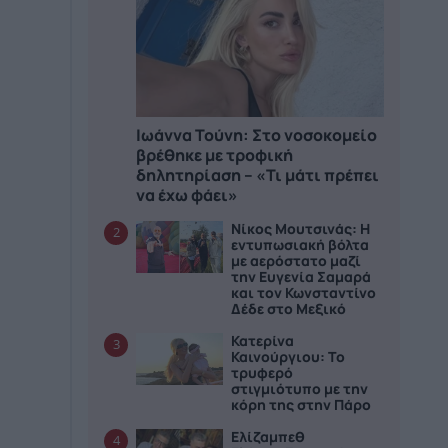
Ιωάννα Τούνη: Στο νοσοκομείο
βρέθηκε με τροφική
δηλητηρίαση – «Τι μάτι πρέπει
να έχω φάει»
Νίκος Μουτσινάς: Η
2
εντυπωσιακή βόλτα
με αερόστατο μαζί
την Ευγενία Σαμαρά
και τον Κωνσταντίνο
Δέδε στο Μεξικό
Κατερίνα
3
Καινούργιου: Το
τρυφερό
στιγμιότυπο με την
κόρη της στην Πάρο
Ελίζαμπεθ
4