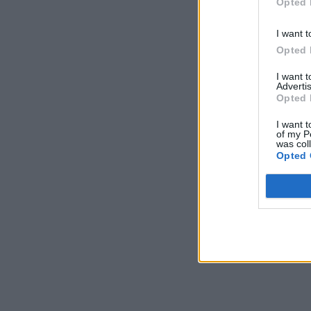
Opted 
I want t
Opted 
I want 
Advertis
Opted 
I want t
of my P
was col
Opted 