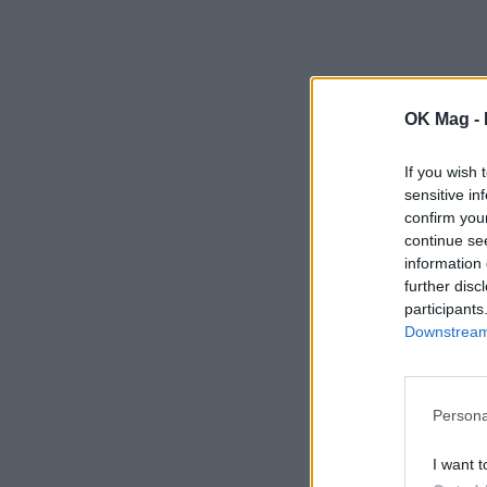
OK Mag -
If you wish 
sensitive in
confirm you
continue se
information 
further disc
participants
Downstream 
Persona
I want t