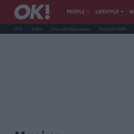
PEOPLE
LIFESTYLE
Μ
J2US
Ζώδια
Ο πιο αδύναμος κρίκος
Eurovision 2026