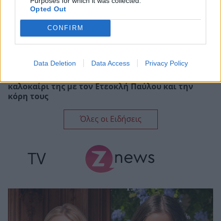
Purposes for which it was collected.
Opted Out
CONFIRM
Data Deletion
Data Access
Privacy Policy
Ελένη Χατζίδου: Το φωτογραφικό άλμπουμ από το
καλοκαίρι της με τον Ετεοκλή Παύλου και την
κόρη τους
Όλες οι Ειδήσεις
TV