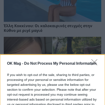
Έλλη Κοκκίνου: Οι καλοκαιρινές στιγμές στην
Κύθνο με ριγέ μαγιό
OK Mag -
Do Not Process My Personal Information
If you wish to opt-out of the sale, sharing to third parties, or
processing of your personal or sensitive information for
targeted advertising by us, please use the below opt-out
section to confirm your selection. Please note that after your
opt-out request is processed you may continue seeing
Κλέλια Ανδριολάτου: Yoga δίπλα στα νερά του
interest-based ads based on personal information utilized by
Αχέροντα
us or personal information disclosed to third parties prior to