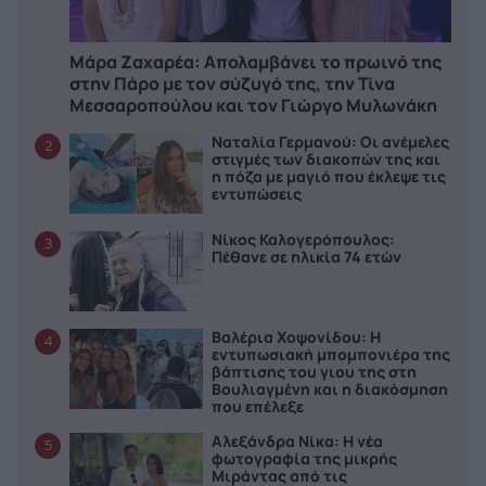
Μάρα Ζαχαρέα: Απολαμβάνει το πρωινό της
στην Πάρο με τον σύζυγό της, την Τίνα
Μεσσαροπούλου και τον Γιώργο Μυλωνάκη
Ναταλία Γερμανού: Οι ανέμελες
2
στιγμές των διακοπών της και
η πόζα με μαγιό που έκλεψε τις
εντυπώσεις
Νίκος Καλογερόπουλος:
3
Πέθανε σε ηλικία 74 ετών
Βαλέρια Χοψονίδου: Η
4
εντυπωσιακή μπομπονιέρα της
βάπτισης του γιου της στη
Βουλιαγμένη και η διακόσμηση
που επέλεξε
Αλεξάνδρα Νίκα: Η νέα
5
φωτογραφία της μικρής
Μιράντας από τις