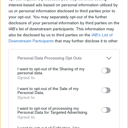
interest-based ads based on personal information utilized by
us or personal information disclosed to third parties prior to
your opt-out. You may separately opt-out of the further
Έλλη Κοκκίνου: Οι καλοκαιρινές στιγμές στην
disclosure of your personal information by third parties on the
Κύθνο με ριγέ μαγιό
IAB’s list of downstream participants. This information may
also be disclosed by us to third parties on the
IAB’s List of
Downstream Participants
that may further disclose it to other
third parties.
Personal Data Processing Opt Outs
I want to opt-out of the Sharing of my
personal data.
Opted In
I want to opt-out of the Sale of my
Personal Data.
Opted In
I want to opt-out of processing my
Κλέλια Ανδριολάτου: Yoga δίπλα στα νερά του
Personal Data for Targeted Advertising.
Opted In
Αχέροντα
I want to opt-out of Collection, Use,