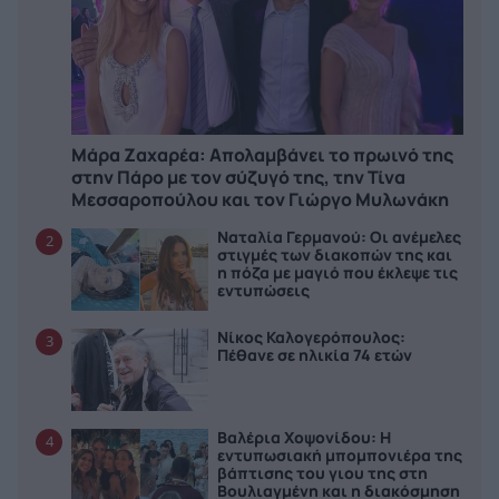
Μάρα Ζαχαρέα: Απολαμβάνει το πρωινό της
στην Πάρο με τον σύζυγό της, την Τίνα
Μεσσαροπούλου και τον Γιώργο Μυλωνάκη
Ναταλία Γερμανού: Οι ανέμελες
2
στιγμές των διακοπών της και
η πόζα με μαγιό που έκλεψε τις
εντυπώσεις
Νίκος Καλογερόπουλος:
3
Πέθανε σε ηλικία 74 ετών
Βαλέρια Χοψονίδου: Η
4
εντυπωσιακή μπομπονιέρα της
βάπτισης του γιου της στη
Βουλιαγμένη και η διακόσμηση