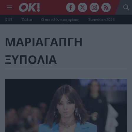
J2US
Ζώδια
Ο πιο αδύναμος κρίκος
Eurovision 2026
ΜΑΡΙΑΓΑΠΓΗ
ΞΥΠΟΛΙΑ