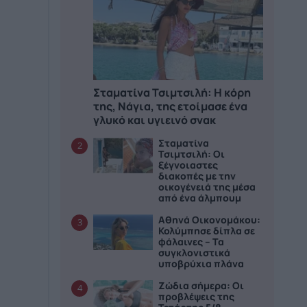
Σταματίνα Τσιμτσιλή: Η κόρη
της, Νάγια, της ετοίμασε ένα
γλυκό και υγιεινό σνακ
Σταματίνα
2
Τσιμτσιλή: Οι
ξέγνοιαστες
διακοπές με την
οικογένειά της μέσα
από ένα άλμπουμ
Αθηνά Οικονομάκου:
3
Κολύμπησε δίπλα σε
φάλαινες – Τα
συγκλονιστικά
υποβρύχια πλάνα
Ζώδια σήμερα: Οι
4
προβλέψεις της