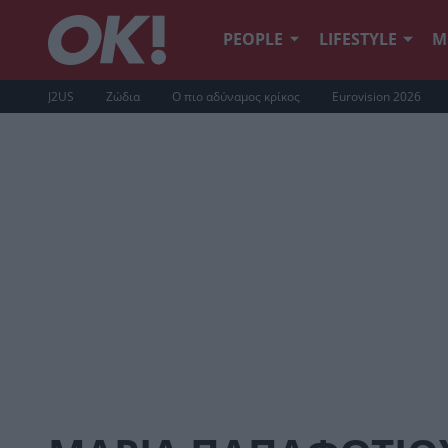
PEOPLE
LIFESTYLE
Μ
J2US
Ζώδια
Ο πιο αδύναμος κρίκος
Eurovision 2026