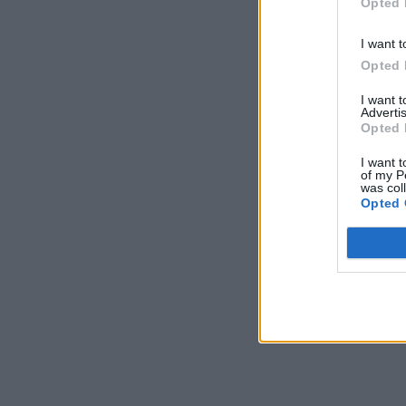
Opted 
I want t
Opted 
I want 
Advertis
Opted 
I want t
of my P
was col
Opted 