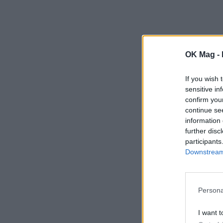
OK Mag -
If you wish 
sensitive in
confirm you
continue se
information 
further disc
participants
Downstream 
Persona
I want t