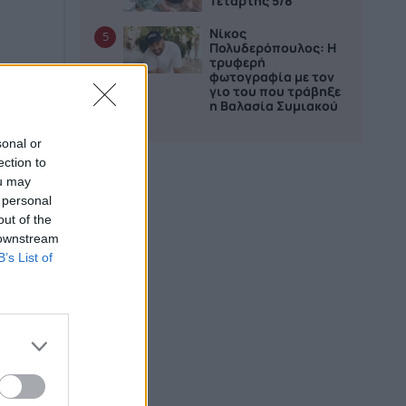
Τετάρτης 5/8
Νίκος
5
Πολυδερόπουλος: Η
τρυφερή
φωτογραφία με τον
γιο του που τράβηξε
η Βαλασία Συμιακού
sonal or
ection to
ou may
 personal
out of the
 downstream
B’s List of