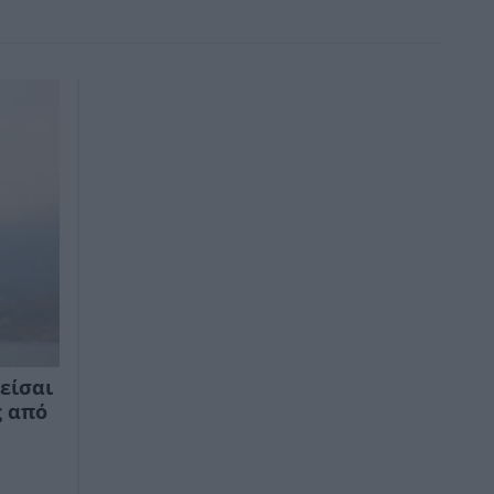
είσαι
ς από