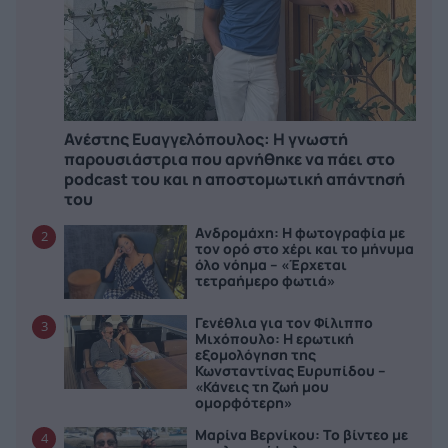
Ανέστης Ευαγγελόπουλος: Η γνωστή
παρουσιάστρια που αρνήθηκε να πάει στο
podcast του και η αποστομωτική απάντησή
του
Ανδρομάχη: Η φωτογραφία με
2
τον ορό στο χέρι και το μήνυμα
όλο νόημα – «Έρχεται
τετραήμερο φωτιά»
Γενέθλια για τον Φίλιππο
3
Μιχόπουλο: Η ερωτική
εξομολόγηση της
Κωνσταντίνας Ευρυπίδου –
«Κάνεις τη ζωή μου
ομορφότερη»
Μαρίνα Βερνίκου: Το βίντεο με
4