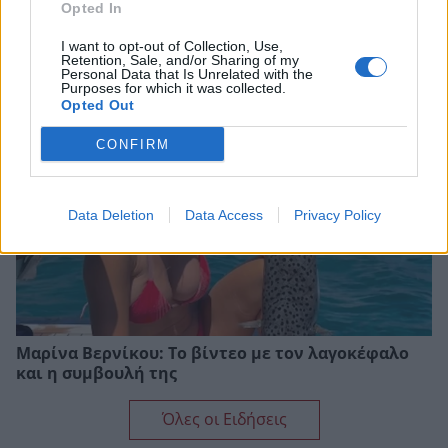
Opted In
Ανδρομάχη: Η φωτογραφία με τον ορό στο χέρι και
το μήνυμα όλο νόημα – «Έρχεται τετραήμερο
I want to opt-out of Collection, Use,
φωτιά»
Retention, Sale, and/or Sharing of my
Personal Data that Is Unrelated with the
Purposes for which it was collected.
Opted Out
CONFIRM
Data Deletion
Data Access
Privacy Policy
Μαρίνα Βερνίκου: Το βίντεο με τον λαγοκέφαλο
και η συμβουλή της
Όλες οι Ειδήσεις