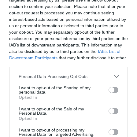
targeted advertising by us, please use the below opt-out
section to confirm your selection. Please note that after your
opt-out request is processed you may continue seeing
interest-based ads based on personal information utilized by
us or personal information disclosed to third parties prior to
your opt-out. You may separately opt-out of the further
disclosure of your personal information by third parties on the
Ανέστης Ευαγγελόπουλος: Η γνωστή
IAB’s list of downstream participants. This information may
παρουσιάστρια που αρνήθηκε να πάει στο podcast
also be disclosed by us to third parties on the
IAB’s List of
του και η αποστομωτική απάντησή του
Downstream Participants
that may further disclose it to other
third parties.
Personal Data Processing Opt Outs
I want to opt-out of the Sharing of my
personal data.
Opted In
I want to opt-out of the Sale of my
Personal Data.
Opted In
I want to opt-out of processing my
Personal Data for Targeted Advertising.