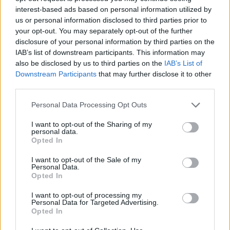
interest-based ads based on personal information utilized by
Ανδρομάχη: Οι τρυφερές αγκαλιές με τον γιο της
us or personal information disclosed to third parties prior to
και τα συγκινητικά λόγια της – «Είσαι κάθε
your opt-out. You may separately opt-out of the further
ηλιοβασίλεμα και κάθε ανατολή»
disclosure of your personal information by third parties on the
IAB’s list of downstream participants. This information may
also be disclosed by us to third parties on the
IAB’s List of
Downstream Participants
that may further disclose it to other
third parties.
Personal Data Processing Opt Outs
I want to opt-out of the Sharing of my
personal data.
Opted In
I want to opt-out of the Sale of my
Personal Data.
Opted In
Λίλα Μπακλέση: Γέννησε η ηθοποιός – Η πρώτη
I want to opt-out of processing my
της φωτογραφία από το μαιευτήριο
Personal Data for Targeted Advertising.
Opted In