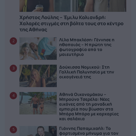
Χρήστος Λούλης – Έμιλυ Κολιανδρή:
Χαλαρές στιγμές στη βόλτα τους στο κέντρο
της Αθήνας
Λίλα Μπακλέση: Γέννησε η
2
ηθοποιός – Η πρώτη της
φωτογραφία από το
μαιευτήριο
Δούκισσα Νομικού: Στη
3
Γαλλική Πολυνησία με την
οικογένειά της
Αθηνά Οικονομάκου –
4
Μπρούνο Τσερέλα: Νέες
εικόνες από τη μοναδική
εμπειρία που βίωσαν στα
Μπόρα Μπόρα με καρχαρίες
και σαλάχια
Γιάννης Παπαμιχαήλ: Το
5
φορτισμένο μήνυμα για τον