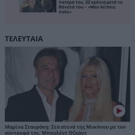
πατέρα του, 22 χρόνια μετά το
θάνατό του – «Μου λείπεις
πολύ»
ΤΕΛΕΥΤΑΙΑ
Μαρίνα Σταυράκη: Στα στενά της Μυκόνου με τον
σύντροφό της, Μπουλέντ Οζκάντ