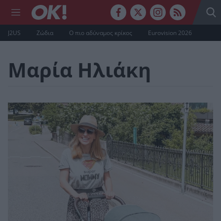
J2US
Ζώδια
Ο πιο αδύναμος κρίκος
Eurovision 2026
Μαρία Ηλιάκη