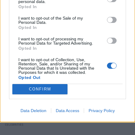
personal data.
CELEBRITIES
Opted In
I want to opt-out of the Sale of my
Personal Data.
Opted In
I want to opt-out of processing my
Personal Data for Targeted Advertising.
Opted In
I want to opt-out of Collection, Use,
Retention, Sale, and/or Sharing of my
Personal Data that Is Unrelated with the
Purposes for which it was collected.
Opted Out
CONFIRM
Μαντόνα: Γιόρτασε τα 66α της γενέθλια στην
Πομπηία με νυφική δημιουργία Dolce &
Gabbana – Γιατί ξεσήκωσε θύελλα
Data Deletion
Data Access
Privacy Policy
αντιδράσεων
CELEBRITIES