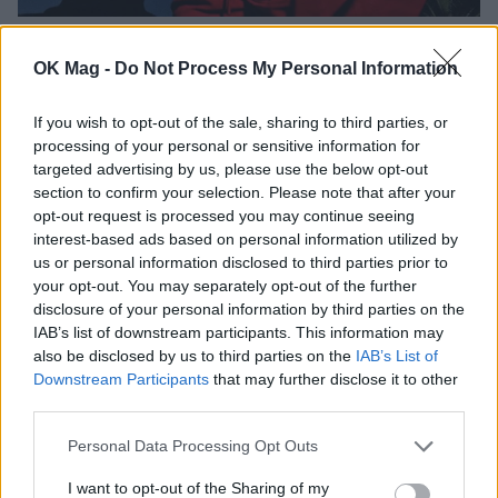
Μαντόνα: Οι φωτογραφίες με τον 27χρονο
σύντροφό της στην Ιταλία
OK Mag -
Do Not Process My Personal Information
CELEBRITIES
If you wish to opt-out of the sale, sharing to third parties, or
processing of your personal or sensitive information for
targeted advertising by us, please use the below opt-out
section to confirm your selection. Please note that after your
opt-out request is processed you may continue seeing
interest-based ads based on personal information utilized by
us or personal information disclosed to third parties prior to
your opt-out. You may separately opt-out of the further
disclosure of your personal information by third parties on the
IAB’s list of downstream participants. This information may
also be disclosed by us to third parties on the
IAB’s List of
Downstream Participants
that may further disclose it to other
third parties.
Μαντόνα: Το σπάνιο στιγμιότυπο με τα έξι
Personal Data Processing Opt Outs
παιδιά της στα 66α γενέθλιά της στην
Πομπηία
I want to opt-out of the Sharing of my