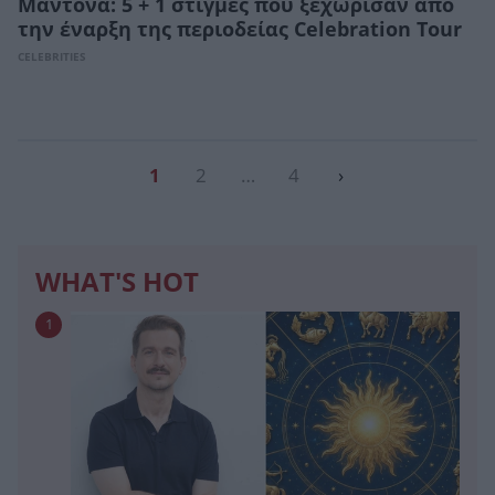
Μαντόνα: 5 + 1 στιγμές που ξεχώρισαν από
την έναρξη της περιοδείας Celebration Tour
CELEBRITIES
1
2
…
4
›
WHAT'S HOT
1