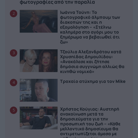
φωτογραφίες από την παραλία
Ιωάννα Τούνη: Το
2
φωτογραφικό άλμπουμ των
διακοπών της και η
εξομολόγηση – «Στέλνω
καλημέρα στο αγόρι μου το
ξημέρωμα να βεβαιωθεί ότι
ζω»
Τζούλια Αλεξανδράτου κατά
3
Χρυσηίδας Δημουλίδου:
«Ανακάλεσε και ζήτησε
δημόσια συγγνώμη αλλιώς θα
κινηθώ νομικά»
Τροχαίο ατύχημα για τον Mike
4
Χρήστος Κούγιας: Αυστηρή
5
ανακοίνωση μετά τα
δημοσιεύματα για την
προσωπική του ζωή – «Κάθε
μελλοντικό δημοσίευμα θα
αντιμετωπίζεται άμεσα με