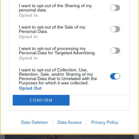
I want to opt-out of the Sharing of my
Κωνσταντίνου και Ελένης: Σπάνια backstage
personal data.
βίντεο από τα γυρίσματα της σειράς
Opted In
I want to opt-out of the Sale of my
Personal Data.
Opted In
I want to opt-out of processing my
Personal Data for Targeted Advertising.
Opted In
I want to opt-out of Collection, Use,
Retention, Sale, and/or Sharing of my
Personal Data that Is Unrelated with the
Purposes for which it was collected.
Opted Out
CONFIRM
Ο Αντόνιο Μπαντέρας σε μια σπάνια
εξομολόγηση: «Η καρδιακή προσβολή ήταν το
καλύτερο πράγμα που μου συνέβη»
Data Deletion
Data Access
Privacy Policy