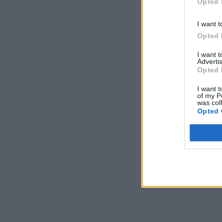
Opted 
I want t
Opted 
I want 
Advertis
Opted 
I want t
of my P
was col
Opted 