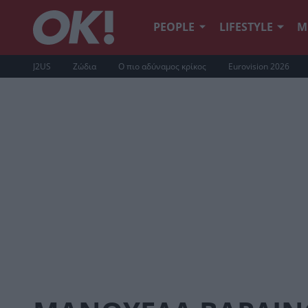
PEOPLE
LIFESTYLE
Μ
J2US
Ζώδια
Ο πιο αδύναμος κρίκος
Eurovision 2026