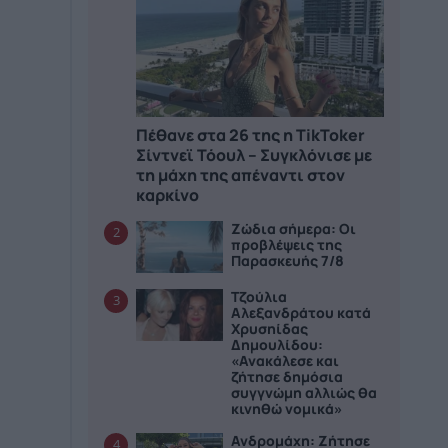
Πέθανε στα 26 της η TikToker
Σίντνεϊ Τόουλ – Συγκλόνισε με
τη μάχη της απέναντι στον
καρκίνο
Ζώδια σήμερα: Οι
2
προβλέψεις της
Παρασκευής 7/8
Τζούλια
3
Αλεξανδράτου κατά
Χρυσηίδας
Δημουλίδου:
«Ανακάλεσε και
ζήτησε δημόσια
συγγνώμη αλλιώς θα
κινηθώ νομικά»
Ανδρομάχη: Ζήτησε
4