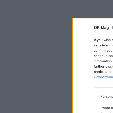
OK Mag -
If you wish 
sensitive in
confirm you
continue se
information 
further disc
participants
Downstream 
Persona
I want t