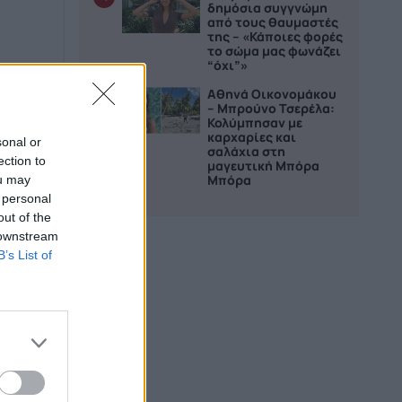
δημόσια συγγνώμη
από τους θαυμαστές
της – «Κάποιες φορές
το σώμα μας φωνάζει
“όχι”»
Αθηνά Οικονομάκου
5
– Μπρούνο Τσερέλα:
Κολύμπησαν με
καρχαρίες και
sonal or
σαλάχια στη
ection to
μαγευτική Μπόρα
Μπόρα
ou may
 personal
out of the
 downstream
B’s List of