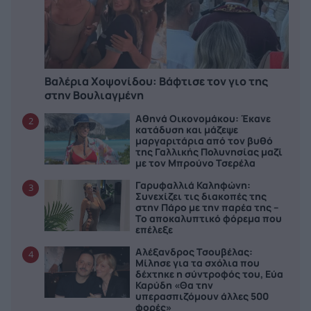
Βαλέρια Χοψονίδου: Bάφτισε τον γιο της
στην Βουλιαγμένη
Αθηνά Οικονομάκου: Έκανε
2
κατάδυση και μάζεψε
μαργαριτάρια από τον βυθό
της Γαλλικής Πολυνησίας μαζί
με τον Μπρούνο Τσερέλα
Γαρυφαλλιά Καληφώνη:
3
Συνεχίζει τις διακοπές της
στην Πάρο με την παρέα της –
Το αποκαλυπτικό φόρεμα που
επέλεξε
Αλέξανδρος Τσουβέλας:
4
Μίλησε για τα σχόλια που
δέχτηκε η σύντροφός του, Εύα
Καρύδη «Θα την
υπερασπιζόμουν άλλες 500
φορές»