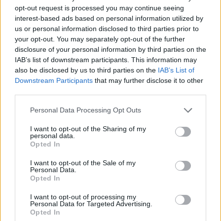
opt-out request is processed you may continue seeing
interest-based ads based on personal information utilized by
us or personal information disclosed to third parties prior to
your opt-out. You may separately opt-out of the further
disclosure of your personal information by third parties on the
Αλέξανδρος Τσουβέλας: Μίλησε για τα σχόλια που
IAB’s list of downstream participants. This information may
δέχτηκε η σύντροφός του, Εύα Καρύδη «Θα την
also be disclosed by us to third parties on the
IAB’s List of
υπερασπιζόμουν άλλες 500 φορές»
Downstream Participants
that may further disclose it to other
third parties.
Personal Data Processing Opt Outs
I want to opt-out of the Sharing of my
personal data.
Opted In
I want to opt-out of the Sale of my
Personal Data.
Opted In
I want to opt-out of processing my
Personal Data for Targeted Advertising.
Opted In
Αθηνά Οικονομάκου: Έκανε κατάδυση και μάζεψε