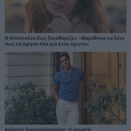
Η Αποστολία Ζώη ξεκαθαρίζει: «Βαρέθηκα να λένε
πως τα άφησα όλα για έναν έρωτα»
Ανέστης Ευαγγελόπουλος: Η γνωστή