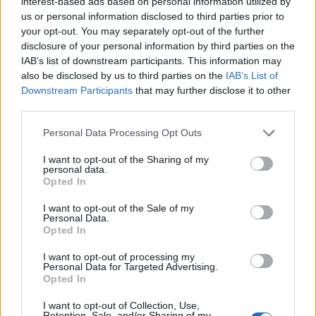
interest-based ads based on personal information utilized by
us or personal information disclosed to third parties prior to
your opt-out. You may separately opt-out of the further
disclosure of your personal information by third parties on the
Ιωάννα Τούνη: Εντυπωσιακά γενέθλια στις
IAB’s list of downstream participants. This information may
Μαλδίβες – Η έκπληξη που της ετοίμασαν οι φίλοι
also be disclosed by us to third parties on the
IAB’s List of
της
Downstream Participants
that may further disclose it to other
third parties.
Personal Data Processing Opt Outs
I want to opt-out of the Sharing of my
personal data.
Opted In
I want to opt-out of the Sale of my
Personal Data.
Opted In
I want to opt-out of processing my
Personal Data for Targeted Advertising.
Opted In
Ελένη Ράντου: Το συγκινητικό μήνυμα για τον
Νίκο Καλογερόπουλο – «Καλό ταξίδι, Νικόλα»
I want to opt-out of Collection, Use,
Retention, Sale, and/or Sharing of my