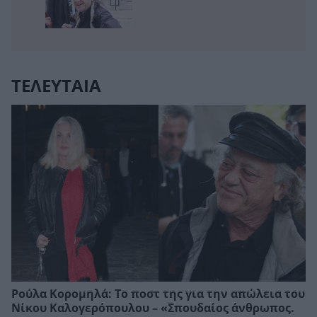
ΤΕΛΕΥΤΑΙΑ
Ρούλα Κορομηλά: Το ποστ της για την απώλεια του
Νίκου Καλογερόπουλου – «Σπουδαίος άνθρωπος.