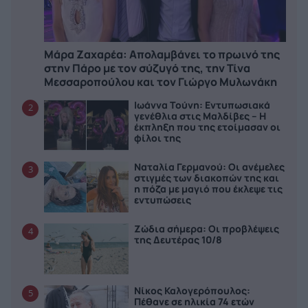
Μάρα Ζαχαρέα: Απολαμβάνει το πρωινό της
στην Πάρο με τον σύζυγό της, την Τίνα
Μεσσαροπούλου και τον Γιώργο Μυλωνάκη
Ιωάννα Τούνη: Εντυπωσιακά
2
γενέθλια στις Μαλδίβες – Η
έκπληξη που της ετοίμασαν οι
φίλοι της
Ναταλία Γερμανού: Οι ανέμελες
3
στιγμές των διακοπών της και
η πόζα με μαγιό που έκλεψε τις
εντυπώσεις
Ζώδια σήμερα: Οι προβλέψεις
4
της Δευτέρας 10/8
Νίκος Καλογερόπουλος:
5
Πέθανε σε ηλικία 74 ετών