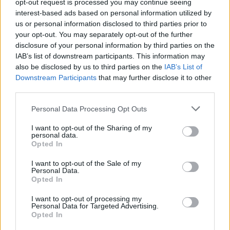
opt-out request is processed you may continue seeing
interest-based ads based on personal information utilized by
us or personal information disclosed to third parties prior to
Ανέστης Ευαγγελόπουλος: Η γνωστή
your opt-out. You may separately opt-out of the further
παρουσιάστρια που αρνήθηκε να πάει στο podcast
disclosure of your personal information by third parties on the
του και η αποστομωτική απάντησή του
IAB’s list of downstream participants. This information may
also be disclosed by us to third parties on the
IAB’s List of
Downstream Participants
that may further disclose it to other
third parties.
Personal Data Processing Opt Outs
I want to opt-out of the Sharing of my
personal data.
Opted In
I want to opt-out of the Sale of my
Personal Data.
Opted In
I want to opt-out of processing my
Ανδρομάχη: Η φωτογραφία με τον ορό στο χέρι και
Personal Data for Targeted Advertising.
το μήνυμα όλο νόημα – «Έρχεται τετραήμερο
Opted In
φωτιά»