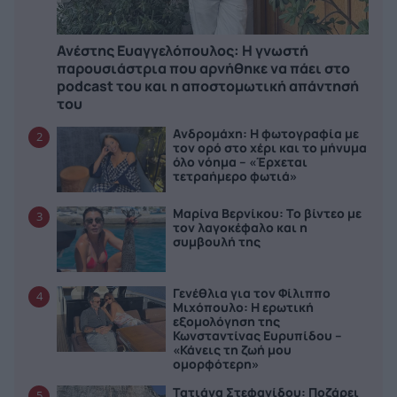
Ανέστης Ευαγγελόπουλος: Η γνωστή
παρουσιάστρια που αρνήθηκε να πάει στο
podcast του και η αποστομωτική απάντησή
του
Ανδρομάχη: Η φωτογραφία με
2
τον ορό στο χέρι και το μήνυμα
όλο νόημα – «Έρχεται
τετραήμερο φωτιά»
Μαρίνα Βερνίκου: Το βίντεο με
3
τον λαγοκέφαλο και η
συμβουλή της
Γενέθλια για τον Φίλιππο
4
Μιχόπουλο: Η ερωτική
εξομολόγηση της
Κωνσταντίνας Ευρυπίδου –
«Κάνεις τη ζωή μου
ομορφότερη»
Τατιάνα Στεφανίδου: Ποζάρει
5