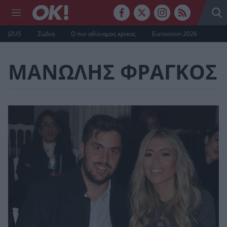
J2US
Ζώδια
Ο πιο αδύναμος κρίκος
Eurovision 2026
ΜΑΝΩΛΗΣ ΦΡΑΓΚΟΣ