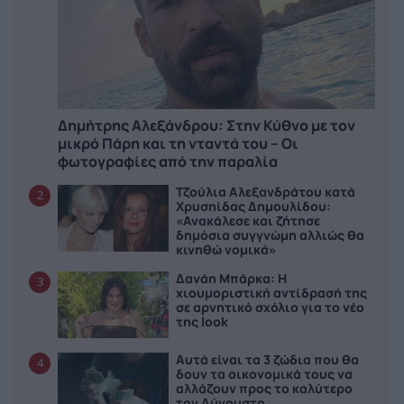
Δημήτρης Αλεξάνδρου: Στην Κύθνο με τον
μικρό Πάρη και τη νταντά του – Οι
φωτογραφίες από την παραλία
Τζούλια Αλεξανδράτου κατά
2
Χρυσηίδας Δημουλίδου:
«Ανακάλεσε και ζήτησε
δημόσια συγγνώμη αλλιώς θα
κινηθώ νομικά»
Δανάη Μπάρκα: Η
3
χιουμοριστική αντίδρασή της
σε αρνητικό σχόλιο για το νέο
της look
Αυτά είναι τα 3 ζώδια που θα
4
δουν τα οικονομικά τους να
αλλάζουν προς το καλύτερο
τον Αύγουστο