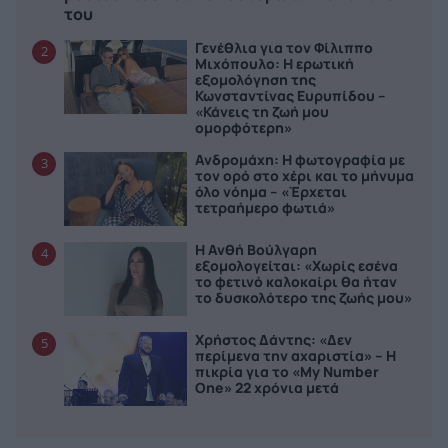
του
Γενέθλια για τον Φίλιππο
2
Μιχόπουλο: Η ερωτική
εξομολόγηση της
Κωνσταντίνας Ευρυπίδου –
«Κάνεις τη ζωή μου
ομορφότερη»
Ανδρομάχη: Η φωτογραφία με
3
τον ορό στο χέρι και το μήνυμα
όλο νόημα – «Έρχεται
τετραήμερο φωτιά»
Η Ανθή Βούλγαρη
4
εξομολογείται: «Χωρίς εσένα
το φετινό καλοκαίρι θα ήταν
το δυσκολότερο της ζωής μου»
Χρήστος Δάντης: «Δεν
5
περίμενα την αχαριστία» – Η
πικρία για το «My Number
One» 22 χρόνια μετά