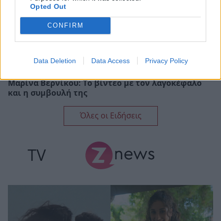
Opted Out
CONFIRM
Data Deletion
Data Access
Privacy Policy
Μαρίνα Βερνίκου: Το βίντεο με τον λαγοκέφαλο
και η συμβουλή της
Όλες οι Ειδήσεις
TV