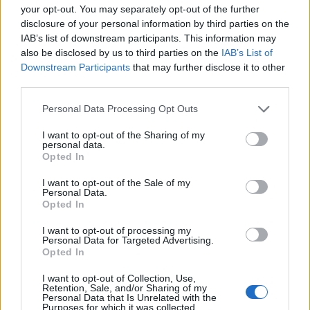
your opt-out. You may separately opt-out of the further
disclosure of your personal information by third parties on the
IAB’s list of downstream participants. This information may
also be disclosed by us to third parties on the
IAB’s List of
Downstream Participants
that may further disclose it to other
third parties.
Personal Data Processing Opt Outs
I want to opt-out of the Sharing of my
personal data.
Opted In
I want to opt-out of the Sale of my
Personal Data.
Ανδρομάχη: Η φωτογραφία με τον ορό στο χέρι και
Opted In
το μήνυμα όλο νόημα – «Έρχεται τετραήμερο
φωτιά»
I want to opt-out of processing my
Personal Data for Targeted Advertising.
Opted In
I want to opt-out of Collection, Use,
Retention, Sale, and/or Sharing of my
Personal Data that Is Unrelated with the
Purposes for which it was collected.