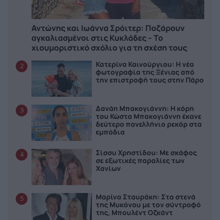
Αντώνης και Ιωάννα Σρόιτερ: Ποζάρουν
αγκαλιασμένοι στις Κυκλάδες – Το
χιουμοριστικό σχόλιο για τη σχέση τους
Κατερίνα Καινούργιου: Η νέα
2
φωτογραφία της Ξένιας από
την επιστροφή τους στην Πάρο
Δανάη Μπακογιάννη: Η κόρη
3
του Κώστα Μπακογιάννη έκανε
δεύτερο πανελλήνιο ρεκόρ στα
εμπόδια
Σίσσυ Χρηστίδου: Με σκάφος
4
σε εξωτικές παραλίες των
Χανίων
Μαρίνα Σταυράκη: Στα στενά
5
της Μυκόνου με τον σύντροφό
της, Μπουλέντ Οζκάντ