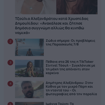
Τζούλια Αλεξανδράτου κατά Χρυσηίδας
Δημουλίδου: «Ανακάλεσε και ζήτησε
δημόσια συγγνώμη αλλιώς θα κινηθώ
νομικά»
Ζώδια σήμερα: Οι προβλέψεις
2
της Παρασκευής 7/8
Πέθανε στα 26 της η TikToker
3
Σίντνεϊ Τόουλ – Συγκλόνισε με
τη μάχη της απέναντι στον
καρκίνο
Δημήτρης Αλεξάνδρου: Στην
4
Κύθνο με τον μικρό Πάρη και
τη νταντά του – Οι
φωτογραφίες από την παραλία
Ιωάννα Τούνη: Το
5