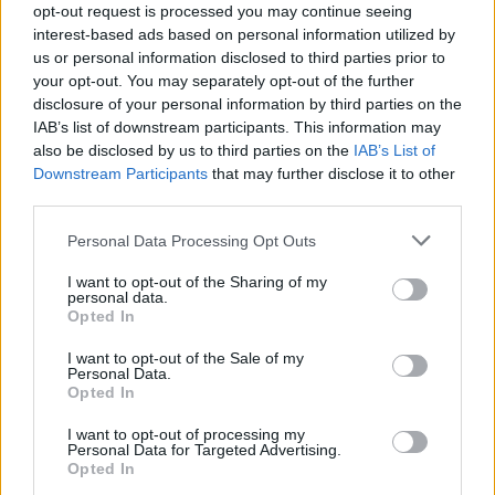
opt-out request is processed you may continue seeing
interest-based ads based on personal information utilized by
us or personal information disclosed to third parties prior to
your opt-out. You may separately opt-out of the further
disclosure of your personal information by third parties on the
Γιάννης Βαρδής: Το δημόσιο «χρόνια πολλά» στον
IAB’s list of downstream participants. This information may
αείμνηστο πατέρα του, Αντώνη Βαρδή – «Αν
also be disclosed by us to third parties on the
IAB’s List of
ρωτήσεις πώς περνάω, ξέρεις τι θα σου πω…»
Downstream Participants
that may further disclose it to other
third parties.
Personal Data Processing Opt Outs
I want to opt-out of the Sharing of my
personal data.
Opted In
I want to opt-out of the Sale of my
Personal Data.
Opted In
I want to opt-out of processing my
Personal Data for Targeted Advertising.
Opted In
Ζώδια σήμερα: Οι προβλέψεις της Παρασκευής 7/8