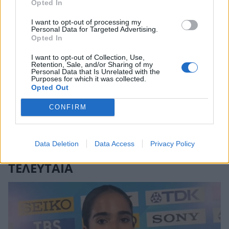
Χρήστος Λούλης – Έμιλυ
Opted In
3
Κολιανδρή: Χαλαρές στιγμές
στη βόλτα τους στο κέντρο της
I want to opt-out of processing my
Αθήνας
Personal Data for Targeted Advertising.
Opted In
Κατερίνα Καινούργιου: Η νέα
4
φωτογραφία της Ξένιας από
I want to opt-out of Collection, Use,
την επιστροφή τους στην Πάρο
Retention, Sale, and/or Sharing of my
Personal Data that Is Unrelated with the
Purposes for which it was collected.
Opted Out
Αντώνης και Ιωάννα Σρόιτερ:
5
Ποζάρουν αγκαλιασμένοι στις
CONFIRM
Κυκλάδες – Το χιουμοριστικό
σχόλιο για τη σχέση τους
Data Deletion
Data Access
Privacy Policy
ΤΕΛΕΥΤΑΙΑ