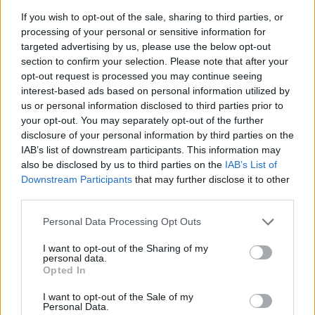
If you wish to opt-out of the sale, sharing to third parties, or
processing of your personal or sensitive information for
WHAT'S HOT
targeted advertising by us, please use the below opt-out
section to confirm your selection. Please note that after your
1
opt-out request is processed you may continue seeing
interest-based ads based on personal information utilized by
us or personal information disclosed to third parties prior to
your opt-out. You may separately opt-out of the further
disclosure of your personal information by third parties on the
IAB’s list of downstream participants. This information may
also be disclosed by us to third parties on the
IAB’s List of
Downstream Participants
that may further disclose it to other
third parties.
Λίλα Μπακλέση: Γέννησε η ηθοποιός – Η
Personal Data Processing Opt Outs
πρώτη της φωτογραφία από το μαιευτήριο
I want to opt-out of the Sharing of my
Δούκισσα Νομικού: Στη
2
personal data.
Γαλλική Πολυνησία με την
Opted In
οικογένειά της
I want to opt-out of the Sale of my
Personal Data.