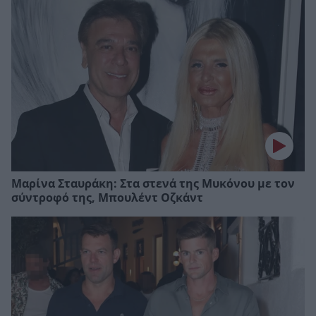
Μαρίνα Σταυράκη: Στα στενά της Μυκόνου με τον
σύντροφό της, Μπουλέντ Οζκάντ