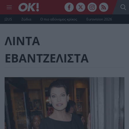
J2US
Ζώδια
Ο πιο αδύναμος κρίκος
Eurovision 2026
ΛΙΝΤΑ
ΕΒΑΝΤΖΕΛΙΣΤΑ