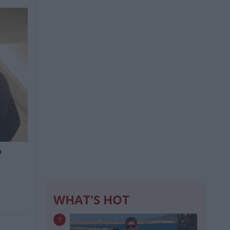
ο
WHAT'S HOT
1