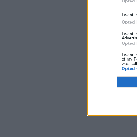
Opted 
I want t
Opted 
I want 
Advertis
Opted 
I want t
of my P
was col
Opted 