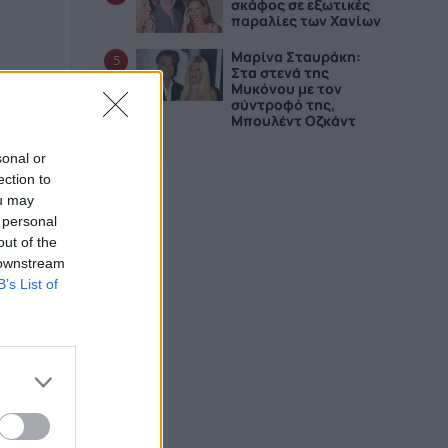
σκάφος σε εξωτικές
παραλίες των Χανίων
Μαρίνα Σταυράκη:
5
Στα στενά της
Μυκόνου με τον
σύντροφό της,
Μπουλέντ Οζκάντ
sonal or
ection to
ou may
 personal
out of the
 downstream
B’s List of