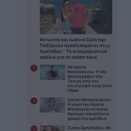
Αντώνης και Ιωάννα Σρόιτερ:
Ποζάρουν αγκαλιασμένοι στις
Κυκλάδες – Το χιουμοριστικό
σχόλιο για τη σχέση τους
Κατερίνα
2
Καινούργιου: Η νέα
φωτογραφία της
Ξένιας από την
επιστροφή τους στην
Πάρο
Δανάη Μπακογιάννη:
3
Η κόρη του Κώστα
Μπακογιάννη έκανε
δεύτερο πανελλήνιο
ρεκόρ στα εμπόδια
Σίσσυ Χρηστίδου: Με
4