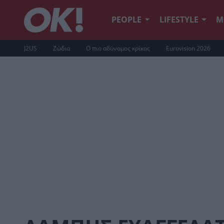
PEOPLE
LIFESTYLE
Μ
J2US
Ζώδια
Ο πιο αδύναμος κρίκος
Eurovision 2026