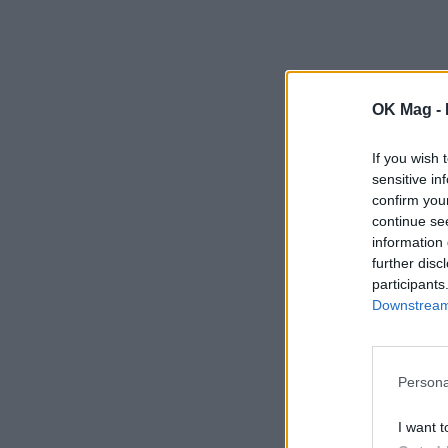
OK Mag -
If you wish 
sensitive in
confirm you
continue se
information 
further disc
participants
Downstream 
Persona
I want t