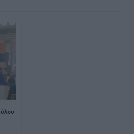
ούλου