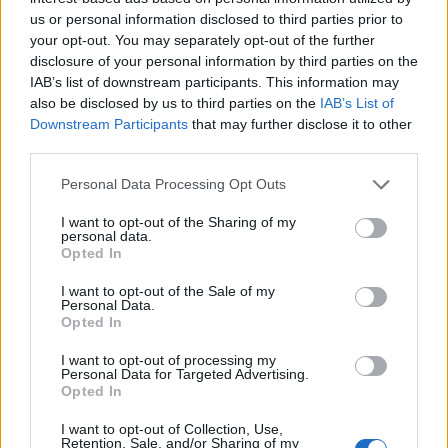
νεανική και λαμπερή επιδερμίδα
us or personal information disclosed to third parties prior to
your opt-out. You may separately opt-out of the further
disclosure of your personal information by third parties on the
IAB’s list of downstream participants. This information may
also be disclosed by us to third parties on the
IAB’s List of
Downstream Participants
that may further disclose it to other
third parties.
Personal Data Processing Opt Outs
I want to opt-out of the Sharing of my
personal data.
Opted In
I want to opt-out of the Sale of my
Personal Data.
Γιάννης Παπαμιχαήλ: Το φορτισμένο μήνυμα για
Opted In
τον πατέρα του, 22 χρόνια μετά το θάνατό του –
«Μου λείπεις πολύ»
I want to opt-out of processing my
Personal Data for Targeted Advertising.
Opted In
I want to opt-out of Collection, Use,
Retention, Sale, and/or Sharing of my