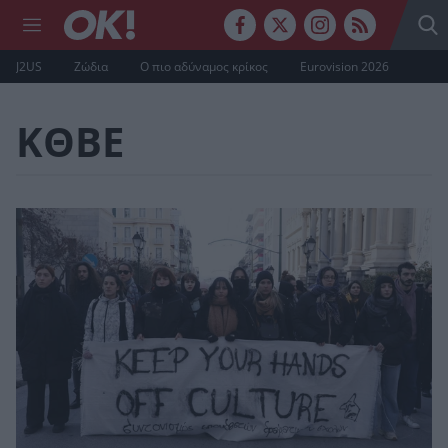
J2US
Ζώδια
Ο πιο αδύναμος κρίκος
Eurovision 2026
ΚΘΒΕ