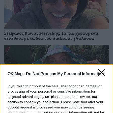
Στέφανος Κωνσταντινίδης: Τα πιο χαρούμενα
γενέθλια με τα δύο του παιδιά στη θάλασσα
OK Mag -
Do Not Process My Personal Information
If you wish to opt-out of the sale, sharing to third parties, or
processing of your personal or sensitive information for
targeted advertising by us, please use the below opt-out
section to confirm your selection. Please note that after your
opt-out request is processed you may continue seeing
Έλσα Χοσκ: Η beauty routine που ακολουθεί για
interest-based ads based on personal information utilized by