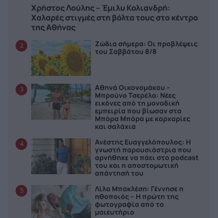
Χρήστος Λούλης – Έμιλυ Κολιανδρή:
Χαλαρές στιγμές στη βόλτα τους στο κέντρο
της Αθήνας
Ζώδια σήμερα: Οι προβλέψεις
2
του Σαββάτου 8/8
Αθηνά Οικονομάκου –
3
Μπρούνο Τσερέλα: Νέες
εικόνες από τη μοναδική
εμπειρία που βίωσαν στα
Μπόρα Μπόρα με καρχαρίες
και σαλάχια
Ανέστης Ευαγγελόπουλος: Η
4
γνωστή παρουσιάστρια που
αρνήθηκε να πάει στο podcast
του και η αποστομωτική
απάντησή του
Λίλα Μπακλέση: Γέννησε η
5
ηθοποιός – Η πρώτη της
φωτογραφία από το
μαιευτήριο