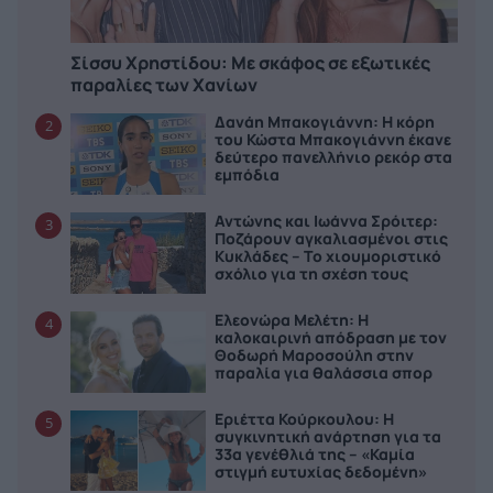
Σίσσυ Χρηστίδου: Με σκάφος σε εξωτικές
παραλίες των Χανίων
Δανάη Μπακογιάννη: Η κόρη
2
του Κώστα Μπακογιάννη έκανε
δεύτερο πανελλήνιο ρεκόρ στα
εμπόδια
Αντώνης και Ιωάννα Σρόιτερ:
3
Ποζάρουν αγκαλιασμένοι στις
Κυκλάδες – Το χιουμοριστικό
σχόλιο για τη σχέση τους
Ελεονώρα Μελέτη: Η
4
καλοκαιρινή απόδραση με τον
Θοδωρή Μαροσούλη στην
παραλία για θαλάσσια σπορ
Εριέττα Κούρκουλου: Η
5
συγκινητική ανάρτηση για τα
33α γενέθλιά της – «Καμία
στιγμή ευτυχίας δεδομένη»