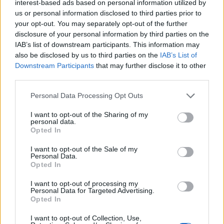
interest-based ads based on personal information utilized by
πατέρας του, Χόρχε
us or personal information disclosed to third parties prior to
your opt-out. You may separately opt-out of the further
disclosure of your personal information by third parties on the
IAB’s list of downstream participants. This information may
also be disclosed by us to third parties on the
IAB’s List of
Downstream Participants
that may further disclose it to other
third parties.
Personal Data Processing Opt Outs
I want to opt-out of the Sharing of my
personal data.
Opted In
I want to opt-out of the Sale of my
Εριέττα Κούρκουλου: Η συγκινητική ανάρτηση για
Personal Data.
τα 33α γενέθλιά της – «Καμία στιγμή ευτυχίας
Opted In
δεδομένη»
I want to opt-out of processing my
Personal Data for Targeted Advertising.
Opted In
I want to opt-out of Collection, Use,