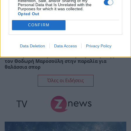
Retention, Sale, and/or Sharing of my
Personal Data that Is Unrelated with the
Purposes for which it was collected.
Opted Out
CONFIRM
Data Deletion
Data Access
Privacy Policy
Ελεονώρα Μελέτη: Η καλοκαιρινή απόδραση με
τον Θοδωρή Μαροσούλη στην παραλία για
θαλάσσια σπορ
Όλες οι Ειδήσεις
TV