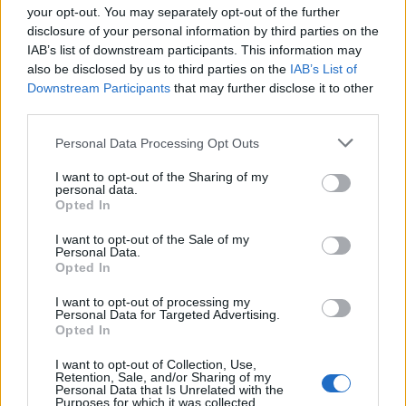
your opt-out. You may separately opt-out of the further
disclosure of your personal information by third parties on the
IAB’s list of downstream participants. This information may
Νίκος Μουτσινάς: Η εντυπωσιακή βόλτα με
also be disclosed by us to third parties on the
IAB’s List of
αερόστατο μαζί με την Ευγενία Σαμαρά και τον
Κωνσταντίνο Δέδε στο Μεξικό
Downstream Participants
that may further disclose it to other
third parties.
Personal Data Processing Opt Outs
I want to opt-out of the Sharing of my
personal data.
Opted In
I want to opt-out of the Sale of my
Personal Data.
Opted In
I want to opt-out of processing my
Personal Data for Targeted Advertising.
Opted In
Δημήτρης Παπαμιχαήλ: Το συγκινητικό αφιέρωμα
I want to opt-out of Collection, Use,
της Finos Film 22 χρόνια μετά τον θάνατό του
Retention, Sale, and/or Sharing of my
Personal Data that Is Unrelated with the
Purposes for which it was collected.