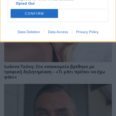
Opted Out
CONFIRM
Data Deletion
Data Access
Privacy Policy
Ιωάννα Τούνη: Στο νοσοκομείο βρέθηκε με
τροφική δηλητηρίαση – «Τι μάτι πρέπει να έχω
φάει»