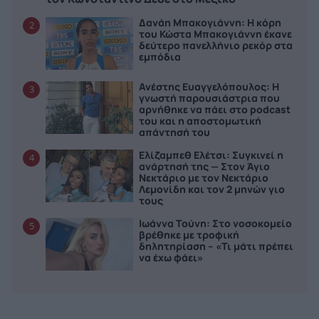
Δανάη Μπακογιάννη: Η κόρη
2
του Κώστα Μπακογιάννη έκανε
δεύτερο πανελλήνιο ρεκόρ στα
εμπόδια
Ανέστης Ευαγγελόπουλος: Η
3
γνωστή παρουσιάστρια που
αρνήθηκε να πάει στο podcast
του και η αποστομωτική
απάντησή του
Ελίζαμπεθ Ελέτσι: Συγκινεί η
4
ανάρτησή της — Στον Άγιο
Νεκτάριο με τον Νεκτάριο
Λεμονίδη και τον 2 μηνών γιο
τους
Ιωάννα Τούνη: Στο νοσοκομείο
5
βρέθηκε με τροφική
δηλητηρίαση – «Τι μάτι πρέπει
να έχω φάει»