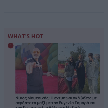
WHAT'S HOT
1
Νίκος Μουτσινάς: Η εντυπωσιακή βόλτα με
αερόστατο μαζί με την Ευγενία Σαμαρά και
τον Κωνσταντίνο Δέδε στο Μεξικό