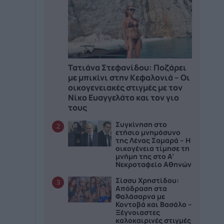
Τατιάνα Στεφανίδου: Ποζάρει
με μπικίνι στην Κεφαλονιά – Οι
οικογενειακές στιγμές με τον
Νίκο Ευαγγελάτο και τον γιο
τους
Συγκίνηση στο
2
ετήσιο μνημόσυνο
της Λένας Σαμαρά – Η
οικογένεια τίμησε τη
μνήμη της στο Α’
Νεκροταφείο Αθηνών
Σίσσυ Χρηστίδου:
3
Απόδραση στα
Φαλάσαρνα με
Κοντοβά και Βασάλο –
Ξέγνοιαστες
καλοκαιρινές στιγμές