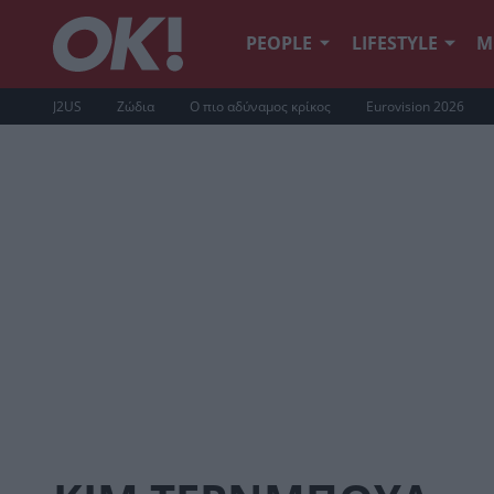
PEOPLE
LIFESTYLE
Μ
J2US
Ζώδια
Ο πιο αδύναμος κρίκος
Eurovision 2026