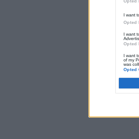
Opted 
I want t
Opted 
I want 
Advertis
Opted 
I want t
of my P
was col
Opted 