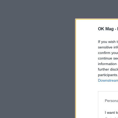
OK Mag -
If you wish 
sensitive in
confirm you
continue se
information 
further disc
participants
Downstream 
Persona
I want t