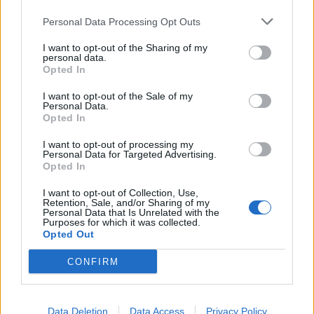
Personal Data Processing Opt Outs
I want to opt-out of the Sharing of my
personal data.
Opted In
I want to opt-out of the Sale of my
Personal Data.
Opted In
I want to opt-out of processing my
Personal Data for Targeted Advertising.
Opted In
Ευρυδίκη Βαλαβάνη: Οικογενειακές στιγμές στην
I want to opt-out of Collection, Use,
Εύβοια μαζί με τον Γρηγόρη Μόργκαν και τον γιο
Retention, Sale, and/or Sharing of my
τους – «Αυτή είναι η πραγματική πολυτέλεια»
Personal Data that Is Unrelated with the
Purposes for which it was collected.
Opted Out
CONFIRM
Data Deletion
Data Access
Privacy Policy