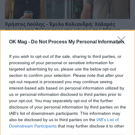
Χρήστος Λούλης – Έμιλυ Κολιανδρή: Χαλαρές
στιγμές στη βόλτα τους στο κέντρο της Αθήνας
OK Mag -
Do Not Process My Personal Information
If you wish to opt-out of the sale, sharing to third parties, or
processing of your personal or sensitive information for
targeted advertising by us, please use the below opt-out
section to confirm your selection. Please note that after your
opt-out request is processed you may continue seeing
interest-based ads based on personal information utilized by
us or personal information disclosed to third parties prior to
your opt-out. You may separately opt-out of the further
disclosure of your personal information by third parties on the
IAB’s list of downstream participants. This information may
Γιώργος Χριστοδούλου: «Προσπάθησα να γίνω
also be disclosed by us to third parties on the
IAB’s List of
δημοφιλής…»
Downstream Participants
that may further disclose it to other
third parties.