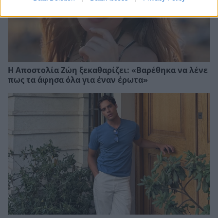
Η Αποστολία Ζώη ξεκαθαρίζει: «Βαρέθηκα να λένε
πως τα άφησα όλα για έναν έρωτα»