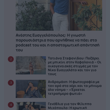
Ανέστης Ευαγγελόπουλος: Η γνωστή
παρουσιάστρια που αρνήθηκε να πάει στο
podcast του και η αποστομωτική απάντησή
του
Τατιάνα Στεφανίδου: Ποζάρει
2
με μπικίνι στην Κεφαλονιά – Οι
οικογενειακές στιγμές με τον
Νίκο Ευαγγελάτο και τον γιο
τους
Ανδρομάχη: Η φωτογραφία με
3
τον ορό στο χέρι και το μήνυμα
όλο νόημα – «Έρχεται
τετραήμερο φωτιά»
Γενέθλια για τον Φίλιππο
4
Μιχόπουλο: Η ερωτική