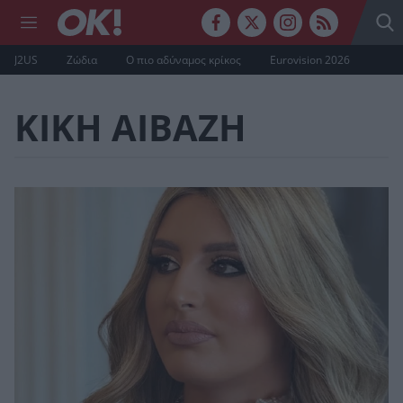
J2US
Ζώδια
Ο πιο αδύναμος κρίκος
Eurovision 2026
ΚΙΚΗ ΑΙΒΑΖΗ