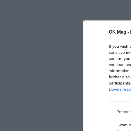
OK Mag -
If you wish 
sensitive in
confirm you
continue se
information 
further disc
participants
Downstream 
Persona
I want t