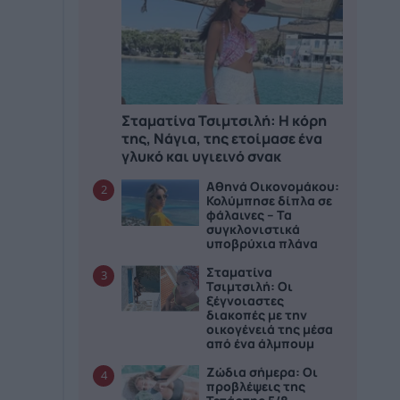
Σταματίνα Τσιμτσιλή: Η κόρη
της, Νάγια, της ετοίμασε ένα
γλυκό και υγιεινό σνακ
Αθηνά Οικονομάκου:
2
Κολύμπησε δίπλα σε
φάλαινες – Τα
συγκλονιστικά
υποβρύχια πλάνα
Σταματίνα
3
Τσιμτσιλή: Οι
ξέγνοιαστες
διακοπές με την
οικογένειά της μέσα
από ένα άλμπουμ
Ζώδια σήμερα: Οι
4
προβλέψεις της