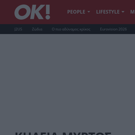
PEOPLE
LIFESTYLE
Μ
J2US
Ζώδια
Ο πιο αδύναμος κρίκος
Eurovision 2026