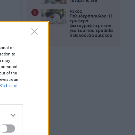
Τετάρτης 5/8
Νίκος
5
Πολυδερόπουλος: Η
τρυφερή
φωτογραφία με τον
γιο του που τράβηξε
η Βαλασία Συμιακού
sonal or
ection to
ou may
 personal
out of the
 downstream
B’s List of