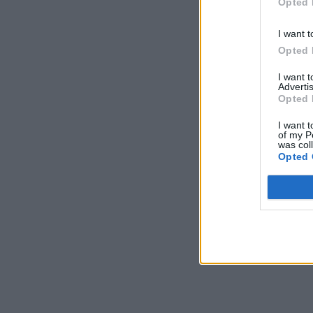
Opted 
I want t
Opted 
I want 
Advertis
Opted 
I want t
of my P
was col
Opted 