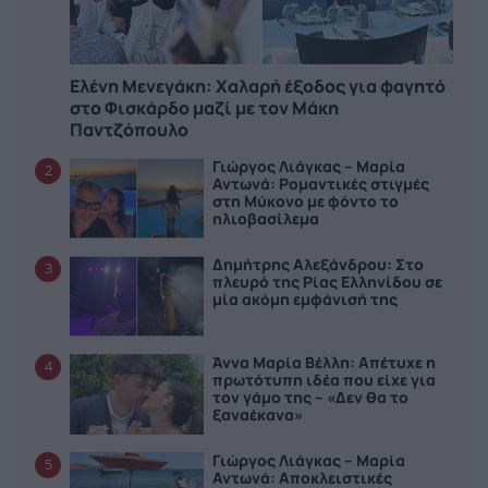
Ελένη Μενεγάκη: Χαλαρή έξοδος για φαγητό
στο Φισκάρδο μαζί με τον Μάκη
Παντζόπουλο
Γιώργος Λιάγκας – Μαρία
2
Αντωνά: Ρομαντικές στιγμές
στη Μύκονο με φόντο το
ηλιοβασίλεμα
Δημήτρης Αλεξάνδρου: Στο
3
πλευρό της Ρίας Ελληνίδου σε
μία ακόμη εμφάνισή της
Άννα Μαρία Βέλλη: Απέτυχε η
4
πρωτότυπη ιδέα που είχε για
τον γάμο της – «Δεν θα το
ξαναέκανα»
Γιώργος Λιάγκας – Μαρία
5
Αντωνά: Αποκλειστικές