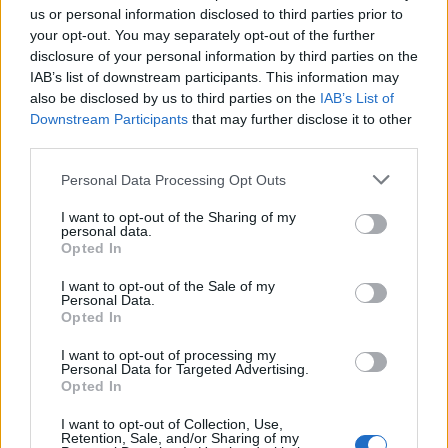
us or personal information disclosed to third parties prior to
3 αντιγηραντικές κρέμες που κάνουν θαύματα (και
your opt-out. You may separately opt-out of the further
αξίζουν κάθε ευρώ)
disclosure of your personal information by third parties on the
IAB’s list of downstream participants. This information may
also be disclosed by us to third parties on the
IAB’s List of
Downstream Participants
that may further disclose it to other
third parties.
Personal Data Processing Opt Outs
I want to opt-out of the Sharing of my
personal data.
Opted In
I want to opt-out of the Sale of my
Personal Data.
Opted In
Λάκης Χαλκιάς: Σε λαϊκό προσκύνημα η σορός του
I want to opt-out of processing my
– Το τελευταίο αντίο στον σπουδαίο ερμηνευτή
Personal Data for Targeted Advertising.
Opted In
I want to opt-out of Collection, Use,
Retention, Sale, and/or Sharing of my