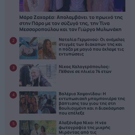
Μάρα Ζαχαρέα: Απολαμβάνει το πρωινό της
στην Πάρο με τον σύζυγό της, την Τίνα
Μεσσαροπούλου και τον Γιώργο Μυλωνάκη
Ναταλία Γερμανού: Οι ανέμελες
2
στιγμές των διακοπών της και
η πόζα με μαγιό που έκλεψε τις
εντυπώσεις
Νίκος Καλογερόπουλος:
3
Πέθανε σε ηλικία 74 ετών
Βαλέρια Χοψονίδου: Η
4
εντυπωσιακή μπομπονιέρα της
βάπτισης του γιου της στη
Βουλιαγμένη και η διακόσμηση
που επέλεξε
Αλεξάνδρα Νίκα: Η νέα
5
φωτογραφία της μικρής
Μιράντας από τις