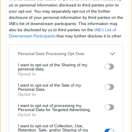
Δήμητρα Αλεξανδράκη: Η ξεχωριστή ευχή στην
us or personal information disclosed to third parties prior to
Ιωάννα Τούνη για τα γενέθλιά της – «Σ’ αγαπάω
your opt-out. You may separately opt-out of the further
ξανθιά μου γοργόνα»
disclosure of your personal information by third parties on the
IAB’s list of downstream participants. This information may
also be disclosed by us to third parties on the
IAB’s List of
Downstream Participants
that may further disclose it to other
third parties.
Personal Data Processing Opt Outs
I want to opt-out of the Sharing of my
personal data.
Opted In
I want to opt-out of the Sale of my
Personal Data.
Opted In
Ναταλία Γερμανού: Οι ανέμελες στιγμές των
I want to opt-out of processing my
διακοπών της και η πόζα με μαγιό που έκλεψε τις
Personal Data for Targeted Advertising.
εντυπώσεις
Opted In
I want to opt-out of Collection, Use,
Retention, Sale, and/or Sharing of my