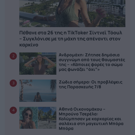
Πέθανε στα 26 της η TikToker Σίντνεϊ Τόουλ
– Συγκλόνισε με τη μάχη της απέναντι στον
καρκίνο
Ανδρομάχη: Ζήτησε δημόσια
2
συγγνώμη από τους θαυμαστές
της – «Κάποιες φορές το σώμα
μας φωνάζει “όχι”»
Ζώδια σήμερα: Οι προβλέψεις
3
της Παρασκευής 7/8
Αθηνά Οικονομάκου –
4
Μπρούνο Τσερέλα:
Κολύμπησαν με καρχαρίες και
σαλάχια στη μαγευτική Μπόρα
Μπόρα