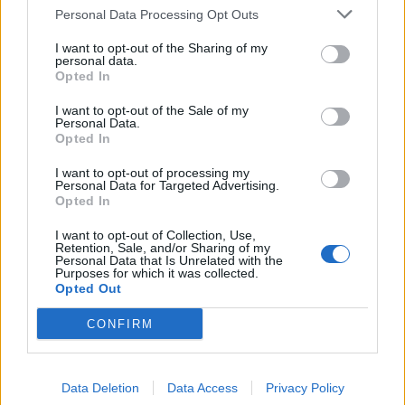
Personal Data Processing Opt Outs
I want to opt-out of the Sharing of my
personal data.
Opted In
Μαρία Μενούνος: Αποχαιρέτησε την Ελλάδα με
ένα συγκινητικό μήνυμα – «Η καρδιά μου είναι
I want to opt-out of the Sale of my
πιο γεμάτη»
Personal Data.
Opted In
I want to opt-out of processing my
Personal Data for Targeted Advertising.
Opted In
I want to opt-out of Collection, Use,
Retention, Sale, and/or Sharing of my
Personal Data that Is Unrelated with the
Purposes for which it was collected.
Opted Out
CONFIRM
Ανδρομάχη: Ζήτησε δημόσια συγγνώμη από τους
Data Deletion
Data Access
Privacy Policy
θαυμαστές της – «Κάποιες φορές το σώμα μας