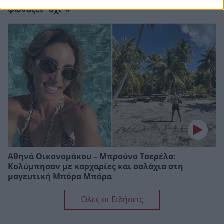
φωνάζει “όχι”»
Αθηνά Οικονομάκου – Μπρούνο Τσερέλα:
Κολύμπησαν με καρχαρίες και σαλάχια στη
μαγευτική Μπόρα Μπόρα
Όλες οι Ειδήσεις