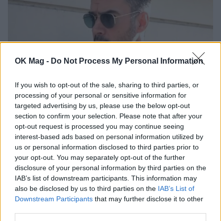
OK Mag -
Do Not Process My Personal Information
If you wish to opt-out of the sale, sharing to third parties, or
processing of your personal or sensitive information for
Γιάννης Τσιμιτσέλης: Οι σπάνιες φωτογραφίες με
targeted advertising by us, please use the below opt-out
τον αδελφό του και οι τρυφερές ευχές για τα
section to confirm your selection. Please note that after your
γενέθλιά του
opt-out request is processed you may continue seeing
interest-based ads based on personal information utilized by
us or personal information disclosed to third parties prior to
your opt-out. You may separately opt-out of the further
disclosure of your personal information by third parties on the
IAB’s list of downstream participants. This information may
also be disclosed by us to third parties on the
IAB’s List of
Downstream Participants
that may further disclose it to other
third parties.